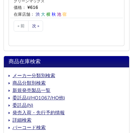
グリーンマックス
価格：
¥616
在庫店舗：
渋
大
横
秋
池
宿
« 前
次 »
商品在庫検索
メーカー分類別検索
商品分類別検索
新規発売製品一覧
委託品(J/HO1067/HO他)
委託品(N)
発売入荷・先行予約情報
詳細検索
バーコード検索