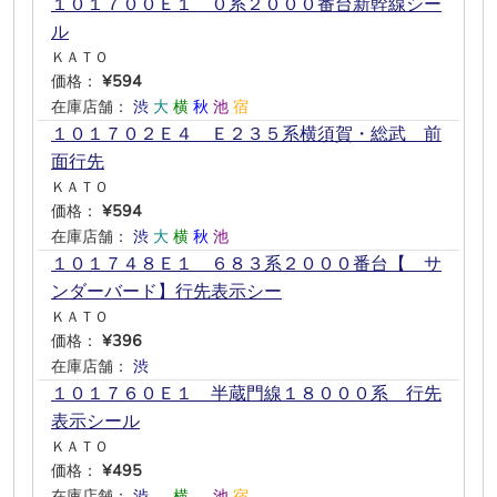
１０１７００Ｅ１ ０系２０００番台新幹線シー
ル
ＫＡＴＯ
価格：
¥594
在庫店舗：
渋
大
横
秋
池
宿
１０１７０２Ｅ４ Ｅ２３５系横須賀・総武 前
面行先
ＫＡＴＯ
価格：
¥594
在庫店舗：
渋
大
横
秋
池
―
１０１７４８Ｅ１ ６８３系２０００番台【 サ
ンダーバード】行先表示シー
ＫＡＴＯ
価格：
¥396
在庫店舗：
渋
―
―
―
―
―
１０１７６０Ｅ１ 半蔵門線１８０００系 行先
表示シール
ＫＡＴＯ
価格：
¥495
在庫店舗：
渋
―
横
―
池
宿