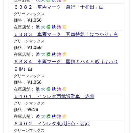
６３８２ 車両マーク 急行「十和田」白
グリーンマックス
価格：
¥1,056
在庫店舗：
渋
大
横
秋
池
宿
６３８３ 車両マーク 客車特急「はつかり」白
グリーンマックス
価格：
¥1,056
在庫店舗：
渋
大
横
秋
池
宿
６３８４ 車両マーク 国鉄キハ４５形（キハ０
９形）白
グリーンマックス
価格：
¥1,056
在庫店舗：
渋
大
横
秋
池
宿
６４０１ インレタ西武通勤車 赤電
グリーンマックス
価格：
¥616
在庫店舗：
渋
大
横
秋
池
宿
６４０２ インレタ東武旧色・西武
グリーンマックス