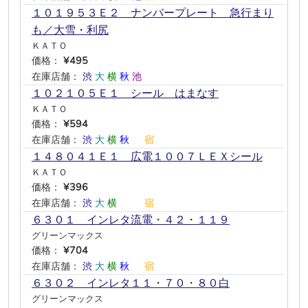
１０１９５３Ｅ２ ナンバープレート 急行まり
も／大雪・利尻
ＫＡＴＯ
価格：
¥495
在庫店舗：
渋
大
横
秋
池
―
１０２１０５Ｅ１ シール はまなす
ＫＡＴＯ
価格：
¥594
在庫店舗：
渋
大
横
秋
―
宿
１４８０４１Ｅ１ 広電１００７ＬＥＸシール
ＫＡＴＯ
価格：
¥396
在庫店舗：
渋
大
横
―
―
宿
６３０１ インレタ流電・４２・１１９
グリーンマックス
価格：
¥704
在庫店舗：
渋
大
横
秋
―
宿
６３０２ インレタ１１・７０・８０白
グリーンマックス