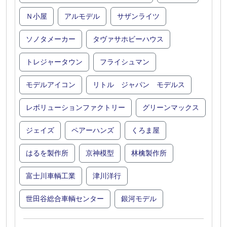
Ｎ小屋
アルモデル
サザンライツ
ソノタメーカー
タヴァサホビーハウス
トレジャータウン
フライシュマン
モデルアイコン
リトル ジャパン モデルス
レボリューションファクトリー
グリーンマックス
ジェイズ
ペアーハンズ
くろま屋
はるを製作所
京神模型
林檎製作所
富士川車輌工業
津川洋行
世田谷総合車輌センター
銀河モデル