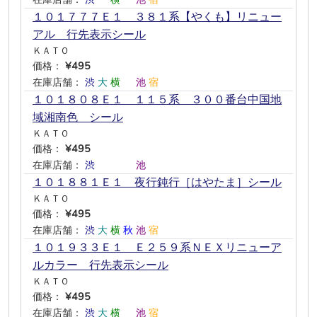
１０１７７７Ｅ１ ３８１系【やくも】リニュー
アル 行先表示シール
ＫＡＴＯ
価格：
¥495
在庫店舗：
渋
大
横
―
池
宿
１０１８０８Ｅ１ １１５系 ３００番台中国地
域湘南色 シール
ＫＡＴＯ
価格：
¥495
在庫店舗：
渋
―
―
―
池
―
１０１８８１Ｅ１ 夜行鈍行［はやたま］シール
ＫＡＴＯ
価格：
¥495
在庫店舗：
渋
大
横
秋
池
宿
１０１９３３Ｅ１ Ｅ２５９系ＮＥＸリニューア
ルカラー 行先表示シール
ＫＡＴＯ
価格：
¥495
在庫店舗：
渋
大
横
―
池
宿