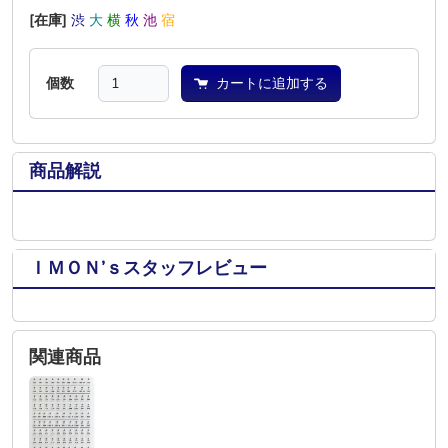
[在庫]
渋
大
横
秋
池
宿
個数
カートに追加する
商品解説
ＩＭＯＮ’ｓスタッフレビュー
関連商品