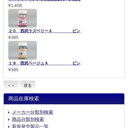
¥1,408
２０ 西武ラズベリーＡ ビン
¥385
１９ 西武ベージュＡ ビン
¥385
＜＜
戻る
商品在庫検索
メーカー分類別検索
商品分類別検索
新規発売製品一覧