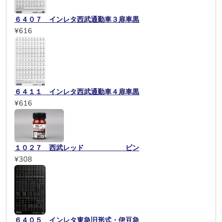
６４０７ インレタ西武通勤車３扉車黒
¥616
６４１１ インレタ西武通勤車４扉車黒
¥616
１０２７ 西武レッド ビン
¥308
６４０５ インレタ東急旧形式・伊豆急