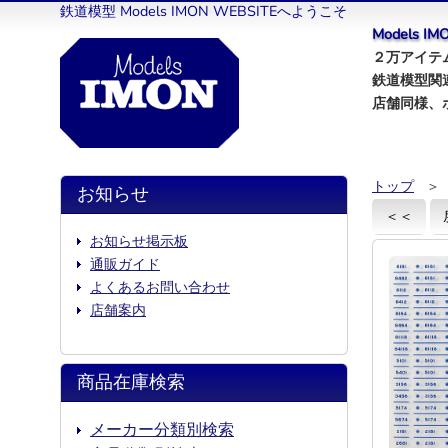
鉄道模型 Models IMON WEBSITEへようこそ
Models 
２万アイテム
鉄道模型関
店舗同様、
トップ
＞
お知らせ
＜＜
お知らせ掲示板
通販ガイド
よくあるお問い合わせ
店舗案内
商品在庫検索
メーカー分類別検索