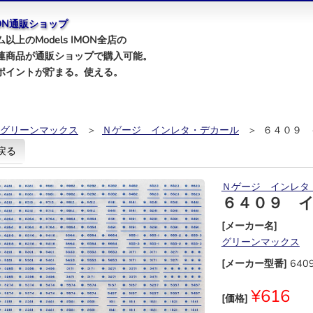
IMON通販ショップ
以上のModels IMON全店の
連商品が通販ショップで購入可能。
ポイントが貯まる。使える。
グリーンマックス
＞
Ｎゲージ インレタ・デカール
＞ ６４０９ 
戻る
Ｎゲージ インレタ
６４０９ 
[メーカー名]
グリーンマックス
[メーカー型番]
640
¥616
[価格]