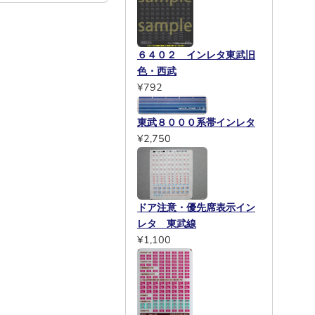
６４０２ インレタ東武旧
色・西武
¥792
東武８０００系帯インレタ
¥2,750
ドア注意・優先席表示イン
レタ 東武線
¥1,100