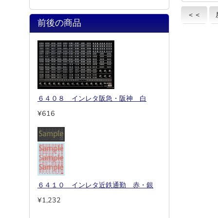
＜＜
前後の商品
６４０８ インレタ阪急・阪神 白
¥616
６４１０ インレタ近鉄通勤 赤・銀
¥1,232