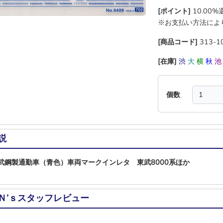
[ポイント]
10.00
※お支払い方法によ
[商品コード]
313-1
[在庫]
渋
大
横
秋
個数
説
 東武鋼製通勤車（青色）車両マークインレタ 東武8000系ほか
Ｎ’ｓスタッフレビュー