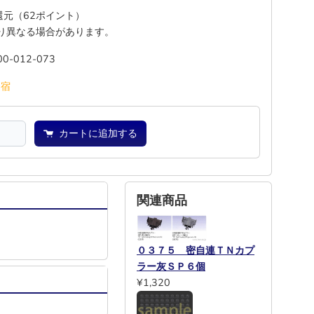
%還元（62ポイント）
り異なる場合があります。
00-012-073
池
宿
カートに追加する
関連商品
０３７５ 密自連ＴＮカプ
ラー灰ＳＰ６個
¥1,320