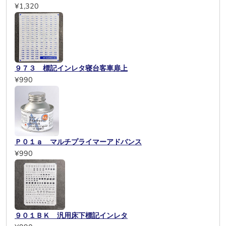
¥1,320
９７３ 標記インレタ寝台客車扉上
¥990
Ｐ０１ａ マルチプライマーアドバンス
¥990
９０１ＢＫ 汎用床下標記インレタ