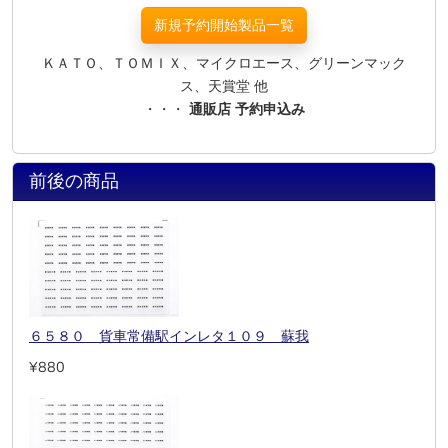
新規予約開始製品一覧
ＫＡＴＯ、ＴＯＭＩＸ、マイクロエース、グリーンマック
ス、天賞堂 他
・・・
通販店 予約申込み
前後の商品
６５８０ 貨車常備駅インレタ１０９ 蘇我
¥880