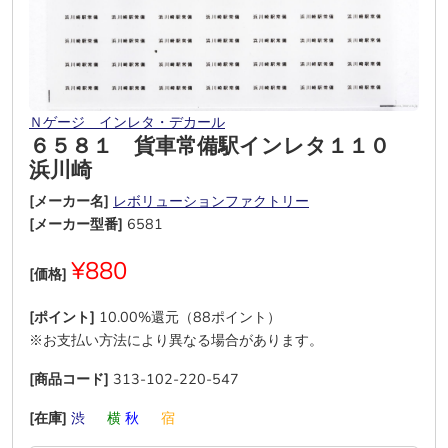
Ｎゲージ インレタ・デカール
６５８１ 貨車常備駅インレタ１１０
浜川崎
[メーカー名]
レボリューションファクトリー
[メーカー型番]
6581
¥880
[価格]
[ポイント]
10.00%還元（88ポイント）
※お支払い方法により異なる場合があります。
[商品コード]
313-102-220-547
[在庫]
渋
―
横
秋
―
宿