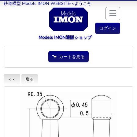
鉄道模型 Models IMON WEBSITEへようこそ
ログイン
Models IMON通販ショップ
カートを見る
＜＜
戻る