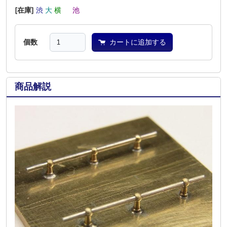
[在庫]
渋
大
横
―
池
―
個数
カートに追加する
商品解説