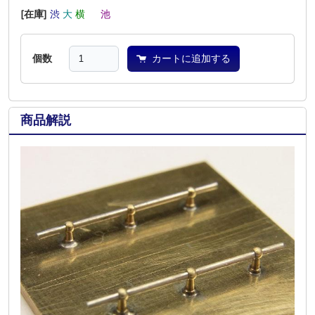
[在庫]
渋
大
横
―
池
―
個数
カートに追加する
商品解説