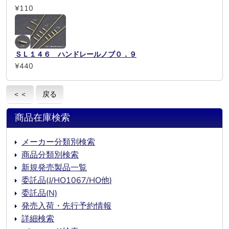
¥110
ＳＬ１４６ ハンドレールノブ０．９
¥440
＜＜
戻る
商品在庫検索
メーカー分類別検索
商品分類別検索
新規発売製品一覧
委託品(J/HO1067/HO他)
委託品(N)
発売入荷・先行予約情報
詳細検索