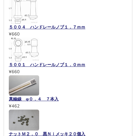
５００４ ハンドレールノブ１．７ｍｍ
¥660
５００１ ハンドレールノブ１．０ｍｍ
¥660
真鍮線 φ０．４ ７本入
¥462
ナットＭ２．０ 黒Ｎｉメッキ２０個入