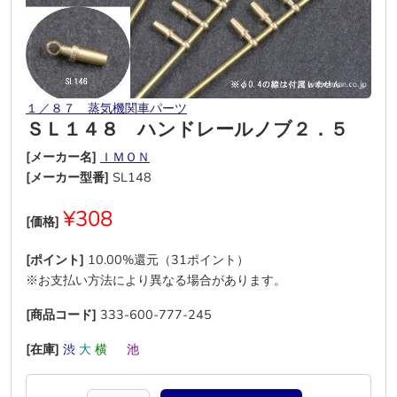
１／８７ 蒸気機関車パーツ
ＳＬ１４８ ハンドレールノブ２．５
[メーカー名]
ＩＭＯＮ
[メーカー型番]
SL148
¥308
[価格]
[ポイント]
10.00%還元（31ポイント）
※お支払い方法により異なる場合があります。
[商品コード]
333-600-777-245
[在庫]
渋
大
横
―
池
―