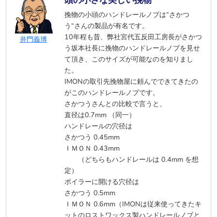
頭の小さな美しい挽物
挽物の小頭のハンドレールノブは“さかつ
う“さんの製品が有名です。
10年程も昔、弊社宮代五反田工房長がさかつ
井門義博
う坂本社長に挽物のハンドレールノブを見せ
て頂き、このサイズが可能なのを知りまし
た。
IMONの取引先挽物屋に頼んでできてきたの
がこのハンドレールノブです。
さかつうさんとの比較で言うと、
直径は0.7mm （同一）
ハンドレールの穴径は
さかつう 0.45mm
ＩＭＯＮ 0.43mm
（どちらもハンドレールは 0.4mm を想
定）
ボイラーに開ける穴径は
さかつう 0.5mm
ＩＭＯＮ 0.6mm（IMONは従来使ってきたキ
ットのロストワックス製ハンドレールノブと