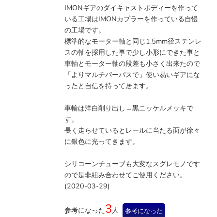
IMONギアのダイキャストボディーを作って
いる工場はIMONカプラーを作っている自慢
の工場です。
標準的なモーター軸と同じ1.5mm径ステンレ
スの軸を採用した事で少し小形にできた事と
車軸とモーター軸の段差も小さく出来たので
「よりマルチパーパスで」使い易いギアにな
ったと自信を持って居ます。
車輪は洋白削り出し→黒ニッケルメッキで
す。
長く走らせているとレールに当たる面が徐々
に銀色に光ってきます。
シリコーンチューブも大変なスグレモノです
ので是非組み合わせてご使用ください。
(2020-03-29)
3
参考になった
人
参考になった