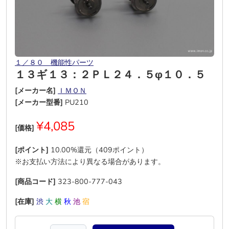
１／８０ 機能性パーツ
１３ギ１３：２ＰＬ２４．５φ１０．５
[メーカー名]
ＩＭＯＮ
[メーカー型番]
PU210
¥4,085
[価格]
[ポイント]
10.00%還元（409ポイント）
※お支払い方法により異なる場合があります。
[商品コード]
323-800-777-043
[在庫]
渋
大
横
秋
池
宿