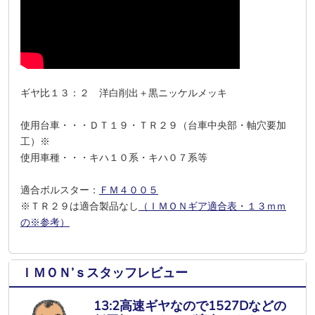
ギヤ比１３：２ 洋白削出＋黒ニッケルメッキ
使用台車・・・ＤＴ１９・ＴＲ２９（台車中央部・軸穴要加
工）※
使用車種・・・キハ１０系・キハ０７系等
適合ボルスター：
ＦＭ４００５
※ＴＲ２９は適合製品なし
（ＩＭＯＮギア適合表・１３ｍｍ
の※参考）
ＩＭＯＮ’ｓスタッフレビュー
13:2高速ギヤなので1527Dなどの