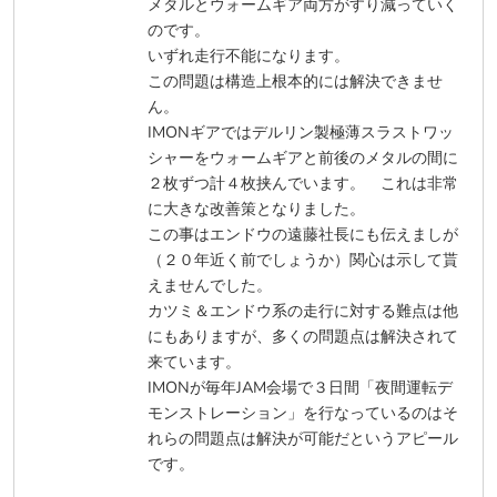
メタルとウォームギア両方がすり減っていく
のです。
いずれ走行不能になります。
この問題は構造上根本的には解決できませ
ん。
IMONギアではデルリン製極薄スラストワッ
シャーをウォームギアと前後のメタルの間に
２枚ずつ計４枚挟んでいます。 これは非常
に大きな改善策となりました。
この事はエンドウの遠藤社長にも伝えましが
（２０年近く前でしょうか）関心は示して貰
えませんでした。
カツミ＆エンドウ系の走行に対する難点は他
にもありますが、多くの問題点は解決されて
来ています。
IMONが毎年JAM会場で３日間「夜間運転デ
モンストレーション」を行なっているのはそ
れらの問題点は解決が可能だというアピール
です。