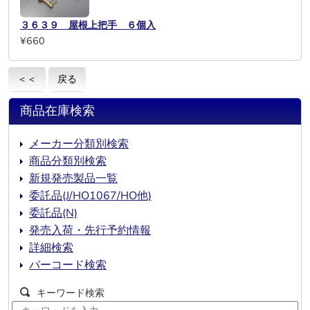
３６３９ 屋根上把手 ６個入
¥660
＜＜
戻る
商品在庫検索
メーカー分類別検索
商品分類別検索
新規発売製品一覧
委託品(J/HO1067/HO他)
委託品(N)
発売入荷・先行予約情報
詳細検索
バーコード検索
キーワード検索