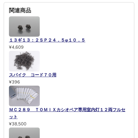
関連商品
１３ギ１３：２ＳＰ２４．５φ１０．５
¥4,609
スパイク コード７０用
¥396
ＭＣ２８９ ＴＯＭＩＸカシオペア専用室内灯１２両フルセ
ット
¥38,500