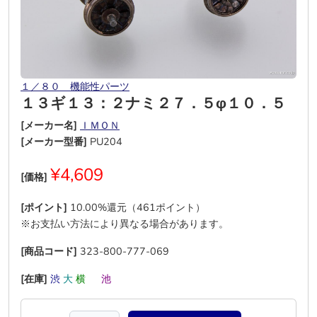
１／８０ 機能性パーツ
１３ギ１３：２ナミ２７．５φ１０．５
[メーカー名]
ＩＭＯＮ
[メーカー型番]
PU204
¥4,609
[価格]
[ポイント]
10.00%還元（461ポイント）
※お支払い方法により異なる場合があります。
[商品コード]
323-800-777-069
[在庫]
渋
大
横
―
池
―