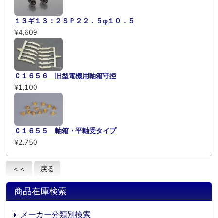
１３ギ１３：２ＳＰ２２．５φ１０．５
¥4,609
Ｃ１６５６ 旧型電機用軸箱守控
¥1,100
Ｃ１６５５ 軸箱・平軸受タイプ
¥2,750
＜＜
戻る
商品在庫検索
メーカー分類別検索