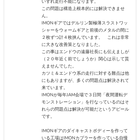
いずれ走行不能になります。
この問題は構造上根本的には解決できませ
ん。
IMONギアではデルリン製極薄スラストワッ
シャーをウォームギアと前後のメタルの間に
２枚ずつ計４枚挟んでいます。 これは非常
に大きな改善策となりました。
この事はエンドウの遠藤社長にも伝えましが
（２０年近く前でしょうか）関心は示して貰
えませんでした。
カツミ＆エンドウ系の走行に対する難点は他
にもありますが、多くの問題点は解決されて
来ています。
IMONが毎年JAM会場で３日間「夜間運転デ
モンストレーション」を行なっているのはそ
れらの問題点は解決が可能だというアピール
です。
IMONギアのダイキャストボディーを作って
いる工場はIMONカプラーを作っている自慢