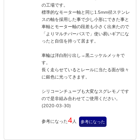
の工場です。
標準的なモーター軸と同じ1.5mm径ステンレ
スの軸を採用した事で少し小形にできた事と
車軸とモーター軸の段差も小さく出来たので
「よりマルチパーパスで」使い易いギアにな
ったと自信を持って居ます。
車輪は洋白削り出し→黒ニッケルメッキで
す。
長く走らせているとレールに当たる面が徐々
に銀色に光ってきます。
シリコーンチューブも大変なスグレモノです
ので是非組み合わせてご使用ください。
(2020-03-30)
4
参考になった
人
参考になった