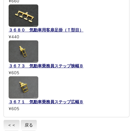
¥660
３６８０ 気動車用客扉足掛（Ｔ型目）
¥440
３６７３ 気動車乗務員ステップ狭幅Ｂ
¥605
３６７１ 気動車乗務員ステップ広幅Ｂ
¥605
＜＜
戻る