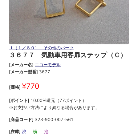
Ｊ（１／８０） その他のパーツ
３６７７ 気動車用客扉ステップ（Ｃ）
[メーカー名]
エコーモデル
[メーカー型番]
3677
¥770
[価格]
[ポイント]
10.00%還元（77ポイント）
※お支払い方法により異なる場合があります。
[商品コード]
323-900-007-561
[在庫]
渋
―
横
―
池
―