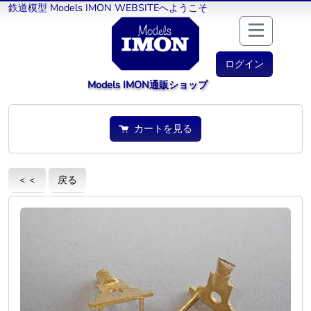
鉄道模型 Models IMON WEBSITEへようこそ
ログイン
Models IMON通販ショップ
カートを見る
＜＜
戻る