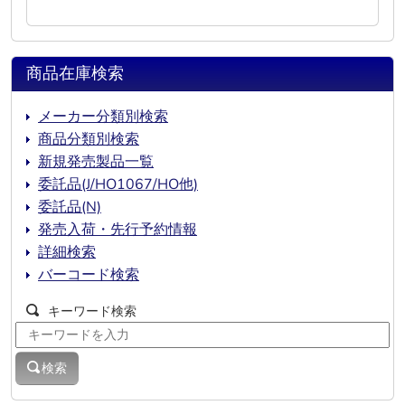
商品在庫検索
メーカー分類別検索
商品分類別検索
新規発売製品一覧
委託品(J/HO1067/HO他)
委託品(N)
発売入荷・先行予約情報
詳細検索
バーコード検索
キーワード検索
検索