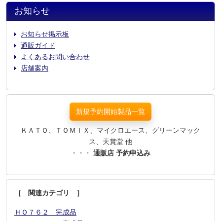
お知らせ
お知らせ掲示板
通販ガイド
よくあるお問い合わせ
店舗案内
新規予約開始製品一覧
ＫＡＴＯ、ＴＯＭＩＸ、マイクロエース、グリーンマック
ス、天賞堂 他
・・・
通販店 予約申込み
［ 関連カテゴリ ］
ＨＯ７６２ 完成品