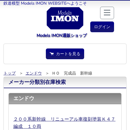
鉄道模型 Models IMON WEBSITEへようこそ
ログイン
Models IMON通販ショップ
カートを見る
トップ
＞
エンドウ
＞ ＨＯ 完成品 新幹線
メーカー分類別在庫検索
エンドウ
２００系新幹線 リニューアル車復刻塗装Ｋ４７
編成 １０両