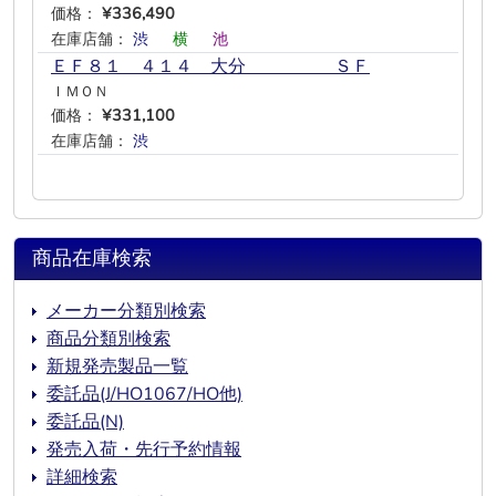
価格：
¥336,490
在庫店舗：
渋
―
横
―
池
―
ＥＦ８１ ４１４ 大分 ＳＦ
ＩＭＯＮ
価格：
¥331,100
在庫店舗：
渋
―
―
―
―
―
商品在庫検索
メーカー分類別検索
商品分類別検索
新規発売製品一覧
委託品(J/HO1067/HO他)
委託品(N)
発売入荷・先行予約情報
詳細検索