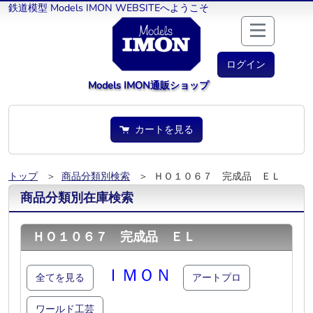
鉄道模型 Models IMON WEBSITEへようこそ
ログイン
Models IMON通販ショップ
カートを見る
トップ
＞
商品分類別検索
＞ ＨＯ１０６７ 完成品 ＥＬ
商品分類別在庫検索
ＨＯ１０６７ 完成品 ＥＬ
ＩＭＯＮ
全てを見る
アートプロ
ワールド工芸