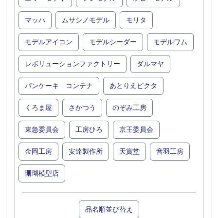
マッハ
ムサシノモデル
モリタ
モデルアイコン
モデルシーダー
モデルワム
レボリューションファクトリー
ダルマヤ
パンケーキ コンテナ
あとりえピクタ
くろま屋
さかつう
のぞみ工房
東急委員会
工房ひろ
京王委員会
金岡工房
安達製作所
天賞堂
音羽工房
珊瑚模型店
品名順並び替え