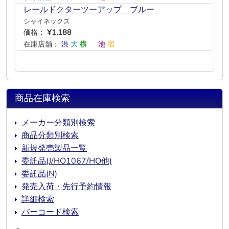
レールドクターツーアップ ブルー
シャイネックス
価格：
¥1,188
在庫店舗：
渋
大
横
―
池
宿
商品在庫検索
メーカー分類別検索
商品分類別検索
新規発売製品一覧
委託品(J/HO1067/HO他)
委託品(N)
発売入荷・先行予約情報
詳細検索
バーコード検索