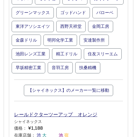
グリーンマックス
ゴッドハンド
バローベ
東洋アソシエイツ
西野天祥堂
金岡工房
金森ドリル
明邦化学工業
安達製作所
池田レンズ工業
精工ドリル
住友スリーエム
早坂精密工業
音羽工房
扶桑精機
【シャイネックス】のメーカー一覧に移動
レールドクターツーアップ オレンジ
シャイネックス
価格：
¥1,188
在庫店舗：
渋
大
―
―
池
宿