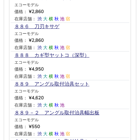
エコーモデル
価格：
¥2,860
在庫店舗：
渋
大
横
秋
池
宿
８８６ 刀刃キサゲ
エコーモデル
価格：
¥2,860
在庫店舗：
渋
大
横
秋
池
宿
８８８ カギ型ヤットコ（深型）
エコーモデル
価格：
¥4,950
在庫店舗：
渋
大
横
秋
池
宿
８８９ アングル取付治具セット
エコーモデル
価格：
¥4,620
在庫店舗：
渋
大
横
秋
池
―
８８９－２ アングル取付治具幅出板
エコーモデル
価格：
¥550
在庫店舗：
渋
大
横
秋
池
宿