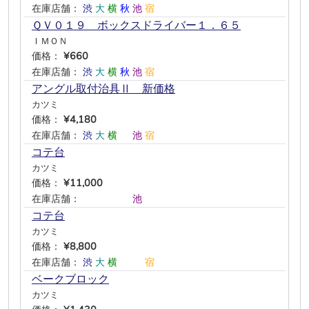
在庫店舗：
渋
大
横
秋
池
宿
ＱＶ０１９ ボックスドライバー１．６５
ＩＭＯＮ
価格：
¥660
在庫店舗：
渋
大
横
秋
池
宿
アングル取付治具Ⅱ 新価格
カツミ
価格：
¥4,180
在庫店舗：
渋
大
横
―
池
宿
コテ台
カツミ
価格：
¥11,000
在庫店舗：
―
―
―
―
池
―
コテ台
カツミ
価格：
¥8,800
在庫店舗：
渋
大
横
―
―
宿
ベークブロック
カツミ