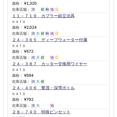
価格：
¥1,320
在庫店舗：
渋
―
横
秋
池
宿
１１－７１９ カプラー組立治具
ＫＡＴＯ
価格：
¥2,024
在庫店舗：
渋
大
横
秋
池
宿
２４－３６５ ディープウォーター付属
ＫＡＴＯ
価格：
¥572
在庫店舗：
渋
大
横
―
池
宿
２４－３８７ カッター交換用ワイヤー
ＫＡＴＯ
価格：
¥594
在庫店舗：
渋
大
横
―
―
―
２４－４０６ 繁茂・深雪ボトル
ＫＡＴＯ
価格：
¥792
在庫店舗：
渋
大
―
―
池
―
２８－７４０ 特殊ピンセット