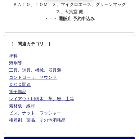
ＫＡＴＯ、ＴＯＭＩＸ、マイクロエース、グリーンマック
ス、天賞堂 他
・・・
通販店 予約申込み
［ 関連カテゴリ ］
塗料
溶剤等
工具、道具、機械、器具類
コントローラ、サウンド
ＤＣＣ関連
電子部品
レイアウト用樹木、草、岩、土等
素材板、線材
ビス、ナット、ワッシャー
接着剤、薬品、その他消耗品