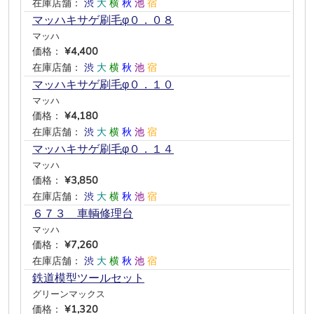
在庫店舗：
渋
大
横
秋
池
宿
マッハキサゲ刷毛φ０．０８
マッハ
価格：
¥4,400
在庫店舗：
渋
大
横
秋
池
宿
マッハキサゲ刷毛φ０．１０
マッハ
価格：
¥4,180
在庫店舗：
渋
大
横
秋
池
宿
マッハキサゲ刷毛φ０．１４
マッハ
価格：
¥3,850
在庫店舗：
渋
大
横
秋
池
宿
６７３ 車輌修理台
マッハ
価格：
¥7,260
在庫店舗：
渋
大
横
秋
池
宿
鉄道模型ツールセット
グリーンマックス
価格：
¥1,320