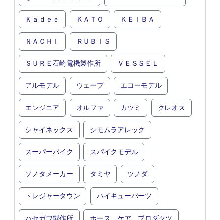
Ｋａｄｅｅ
ＫＡＴＯ
ＫＥＩＢＡ
ＮＡＣＨＩ
ＲＵＢＩＳ
ＳＵＲＥ石崎電機製作所
ＶＥＳＳＥＬ
アルモデル
ウェーブ
エコーモデル
エンジニア
オルファ
カツミ
クレオス
シャイネックス
シモムラアレック
スーパーパイク
スパイクモデル
ソノタメーカー
タミヤ
ツノダ
トレジャータウン
ハイキューパーツ
ハセガワ製作所
ホース ケア プロダクツ