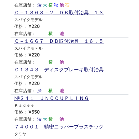
在庫店舗：
渋
大
横
秋
池
宿
Ｃ－１３６３－２ ＤＢ取付冶具 １３
スパイクモデル
価格：
¥220
在庫店舗：
―
―
横
―
池
―
Ｃ－１６６７ ＤＢ取付冶具 １６．５
スパイクモデル
価格：
¥220
在庫店舗：
―
―
横
―
池
―
Ｃ１３４３ ディスクブレーキ取付治具
スパイクモデル
価格：
¥220
在庫店舗：
渋
―
横
―
池
―
№２４１ ＵＮＣＯＵＰＬＩＮＧ
Ｋａｄｅｅ
価格：
¥550
在庫店舗：
渋
大
横
―
池
―
７４００１ 精密ニッパープラスチック
タミヤ