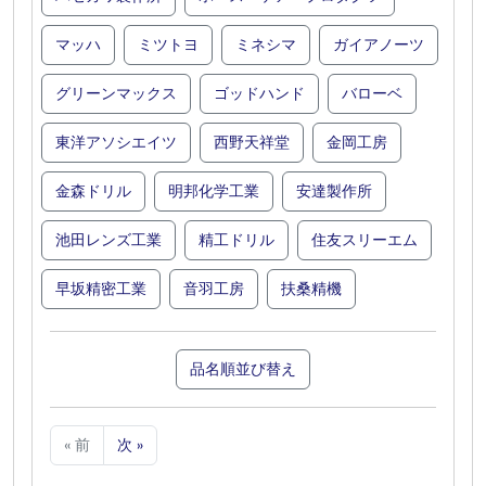
マッハ
ミツトヨ
ミネシマ
ガイアノーツ
グリーンマックス
ゴッドハンド
バローベ
東洋アソシエイツ
西野天祥堂
金岡工房
金森ドリル
明邦化学工業
安達製作所
池田レンズ工業
精工ドリル
住友スリーエム
早坂精密工業
音羽工房
扶桑精機
品名順並び替え
« 前
次 »