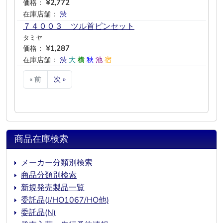
価格：
¥2,772
在庫店舗：
渋
―
―
―
―
―
７４００３ ツル首ピンセット
タミヤ
価格：
¥1,287
在庫店舗：
渋
大
横
秋
池
宿
« 前
次 »
商品在庫検索
メーカー分類別検索
商品分類別検索
新規発売製品一覧
委託品(J/HO1067/HO他)
委託品(N)