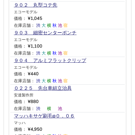
９０２ 丸型コテ先
エコーモデル
価格：
¥1,045
在庫店舗：
渋
大
横
秋
池
宿
９０３ 細密センターポンチ
エコーモデル
価格：
¥1,100
在庫店舗：
渋
大
横
秋
池
宿
９０４ アルミフラットクリップ
エコーモデル
価格：
¥440
在庫店舗：
渋
大
横
秋
池
宿
０２２５ 先台車組立治具
安達製作所
価格：
¥880
在庫店舗：
渋
―
横
―
池
―
マッハキサゲ刷毛φ０．０６
マッハ
価格：
¥4,950