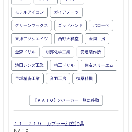
モデルアイコン
ガイアノーツ
グリーンマックス
ゴッドハンド
バローベ
東洋アソシエイツ
西野天祥堂
金岡工房
金森ドリル
明邦化学工業
安達製作所
池田レンズ工業
精工ドリル
住友スリーエム
早坂精密工業
音羽工房
扶桑精機
【ＫＡＴＯ】のメーカー一覧に移動
１１－７１９ カプラー組立治具
ＫＡＴＯ