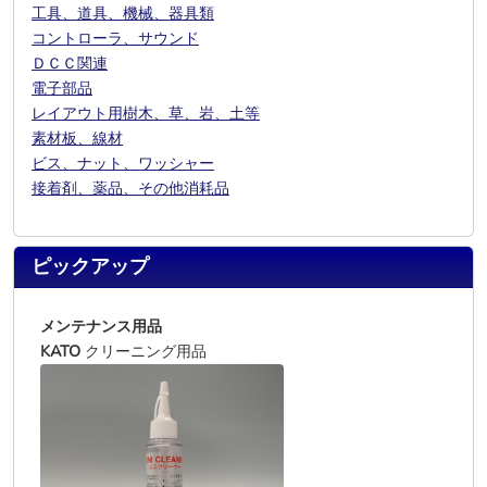
工具、道具、機械、器具類
コントローラ、サウンド
ＤＣＣ関連
電子部品
レイアウト用樹木、草、岩、土等
素材板、線材
ビス、ナット、ワッシャー
接着剤、薬品、その他消耗品
ピックアップ
メンテナンス用品
KATO
クリーニング用品