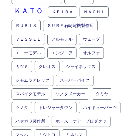
ＫＡＴＯ
ＫＥＩＢＡ
ＮＡＣＨＩ
ＲＵＢＩＳ
ＳＵＲＥ石崎電機製作所
ＶＥＳＳＥＬ
アルモデル
ウェーブ
エコーモデル
エンジニア
オルファ
カツミ
クレオス
シャイネックス
シモムラアレック
スーパーパイク
スパイクモデル
ソノタメーカー
タミヤ
ツノダ
トレジャータウン
ハイキューパーツ
ハセガワ製作所
ホース ケア プロダクツ
マッハ
ミツトヨ
ミネシマ