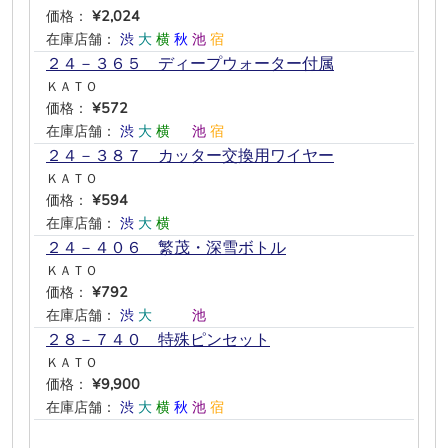
価格：
¥2,024
在庫店舗：
渋
大
横
秋
池
宿
２４－３６５ ディープウォーター付属
ＫＡＴＯ
価格：
¥572
在庫店舗：
渋
大
横
―
池
宿
２４－３８７ カッター交換用ワイヤー
ＫＡＴＯ
価格：
¥594
在庫店舗：
渋
大
横
―
―
―
２４－４０６ 繁茂・深雪ボトル
ＫＡＴＯ
価格：
¥792
在庫店舗：
渋
大
―
―
池
―
２８－７４０ 特殊ピンセット
ＫＡＴＯ
価格：
¥9,900
在庫店舗：
渋
大
横
秋
池
宿