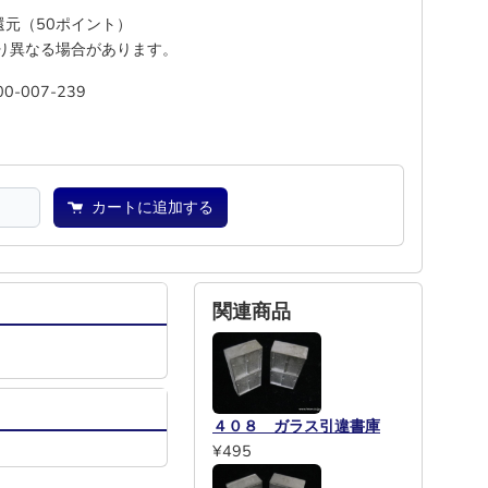
%還元（50ポイント）
り異なる場合があります。
00-007-239
池
―
カートに追加する
関連商品
４０８ ガラス引違書庫
¥495