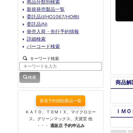
商品分類別検索
新規発売製品一覧
委託品(J/HO1067/HO他)
委託品(N)
発売入荷・先行予約情報
詳細検索
バーコード検索
キーワード検索
検索
商品解
新規予約開始製品一覧
ＩＭＯ
ＫＡＴＯ、ＴＯＭＩＸ、マイクロエー
ス、グリーンマックス、天賞堂 他
・・・
通販店 予約申込み