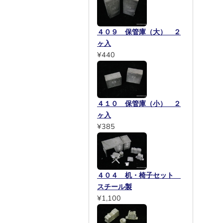
４０９ 保管庫（大） ２
ヶ入
¥440
４１０ 保管庫（小） ２
ヶ入
¥385
４０４ 机・椅子セット
スチール製
¥1,100