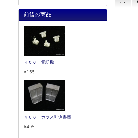
＜＜
前後の商品
４０６ 電話機
¥165
４０８ ガラス引違書庫
¥495