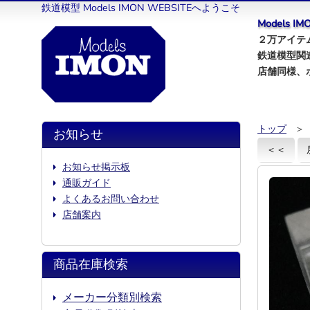
鉄道模型 Models IMON WEBSITEへようこそ
Models 
２万アイテム
鉄道模型関
店舗同様、
トップ
＞
お知らせ
＜＜
お知らせ掲示板
通販ガイド
よくあるお問い合わせ
店舗案内
商品在庫検索
メーカー分類別検索