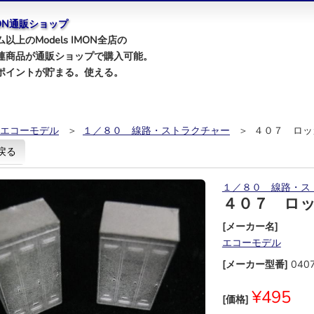
IMON通販ショップ
以上のModels IMON全店の
連商品が通販ショップで購入可能。
ポイントが貯まる。使える。
エコーモデル
＞
１／８０ 線路・ストラクチャー
＞ ４０７ ロッ
戻る
１／８０ 線路・ス
４０７ ロ
[メーカー名]
エコーモデル
[メーカー型番]
040
¥495
[価格]