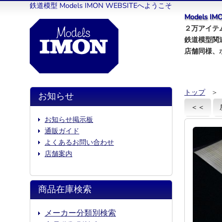
鉄道模型 Models IMON WEBSITEへようこそ
Models 
２万アイテム
鉄道模型関
店舗同様、
トップ
＞
お知らせ
＜＜
お知らせ掲示板
通販ガイド
よくあるお問い合わせ
店舗案内
商品在庫検索
メーカー分類別検索