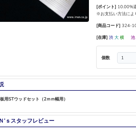
[ポイント]
10.00
※お支払い方法によ
[商品コード]
324-1
[在庫]
渋
大
横
―
個数
説
下見板用STウッドセット（2ｍｍ幅用）
Ｎ’ｓスタッフレビュー