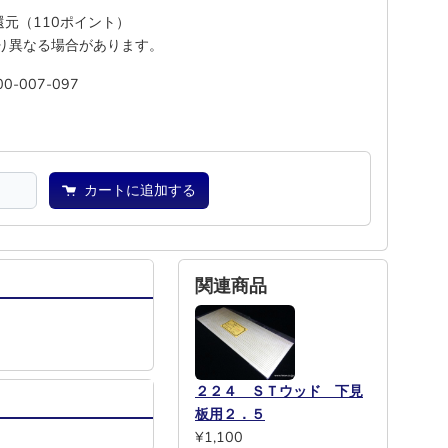
%還元（110ポイント）
り異なる場合があります。
00-007-097
池
―
カートに追加する
関連商品
２２４ ＳＴウッド 下見
板用２．５
¥1,100