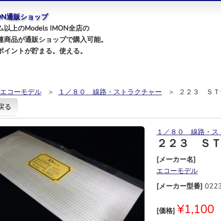
IMON通販ショップ
以上のModels IMON全店の
連商品が通販ショップで購入可能。
ポイントが貯まる。使える。
エコーモデル
＞
１／８０ 線路・ストラクチャー
＞ ２２３ ＳＴ
戻る
１／８０ 線路・ス
２２３ Ｓ
[メーカー名]
エコーモデル
[メーカー型番]
022
¥1,100
[価格]