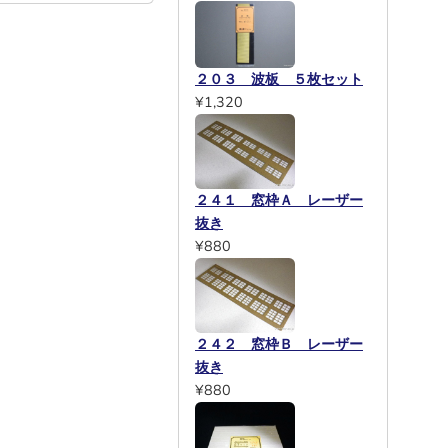
２０３ 波板 ５枚セット
¥1,320
２４１ 窓枠Ａ レーザー
抜き
¥880
２４２ 窓枠Ｂ レーザー
抜き
¥880