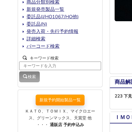
商品分類別検索
新規発売製品一覧
委託品(J/HO1067/HO他)
委託品(N)
発売入荷・先行予約情報
詳細検索
バーコード検索
キーワード検索
検索
商品解
223 
新規予約開始製品一覧
ＫＡＴＯ、ＴＯＭＩＸ、マイクロエー
ＩＭＯ
ス、グリーンマックス、天賞堂 他
・・・
通販店 予約申込み