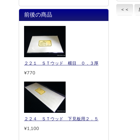
＜＜
前後の商品
２２１ ＳＴウッド 横目 ０．３厚
¥770
２２４ ＳＴウッド 下見板用２．５
¥1,100