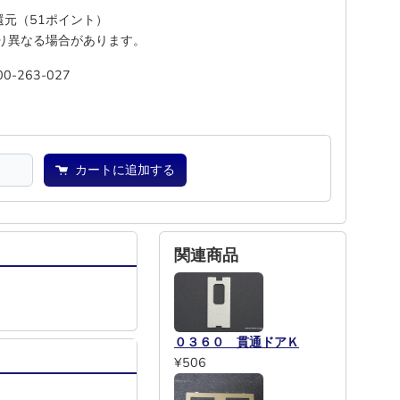
%還元（51ポイント）
り異なる場合があります。
00-263-027
池
―
カートに追加する
関連商品
０３６０ 貫通ドアＫ
¥506