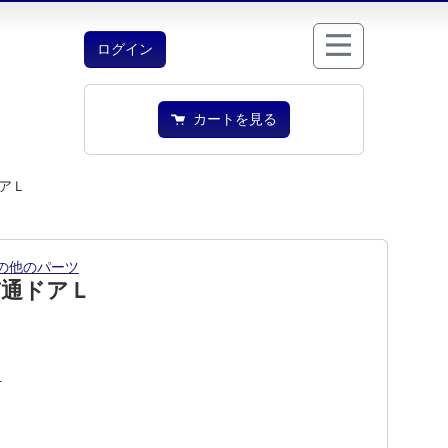
ログイン
カートを見る
アＬ
の他のパーツ
貫通ドアＬ
1