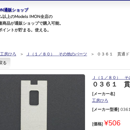
IMON通販ショップ
以上のModels IMON全店の
連商品が通販ショップで購入可能。
ポイントが貯まる。使える。
工房ひろ
＞
Ｊ（１／８０） その他のパーツ
＞ ０３６１ 貫通ド
戻る
Ｊ（１／８０） そ
０３６１ 
[メーカー名]
工房ひろ
[メーカー型番]
036
¥506
[価格]