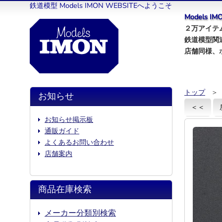
鉄道模型 Models IMON WEBSITEへようこそ
Models 
２万アイテム
鉄道模型関
店舗同様、
トップ
＞
お知らせ
＜＜
お知らせ掲示板
通販ガイド
よくあるお問い合わせ
店舗案内
商品在庫検索
メーカー分類別検索