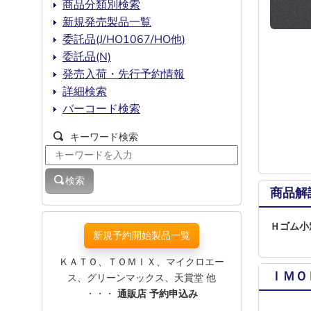
商品分類別検索
新規発売製品一覧
委託品(J/HO1067/HO他)
委託品(N)
発売入荷・先行予約情報
詳細検索
バーコード検索
キーワード検索
検索
商品解
Ｈゴム小
新規予約開始製品一覧
ＫＡＴＯ、ＴＯＭＩＸ、マイクロエー
ＩＭＯ
ス、グリーンマックス、天賞堂 他
・・・
通販店 予約申込み