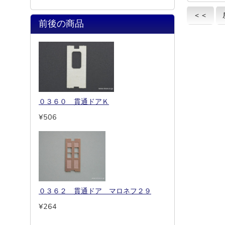
＜＜
前後の商品
０３６０ 貫通ドアＫ
¥506
０３６２ 貫通ドア マロネフ２９
¥264