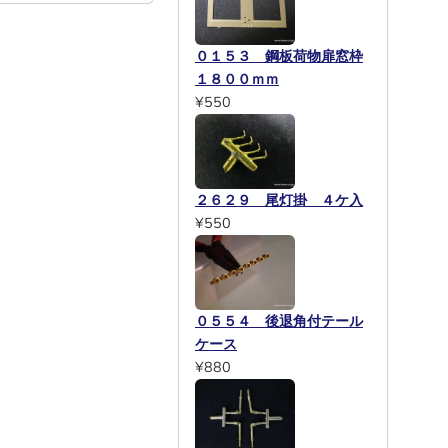
０１５３ 鋼板荷物扉窓枠
１８００ｍｍ
¥550
２６２９ 尾灯掛 ４ケ入
¥550
０５５４ 後退角付テール
ケース
¥880