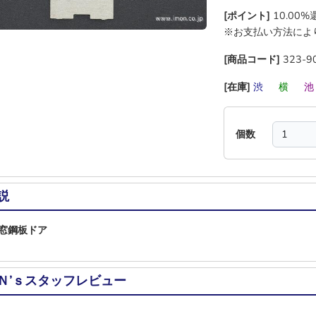
[ポイント]
10.00
※お支払い方法によ
[商品コード]
323-9
[在庫]
渋
―
横
―
個数
説
窓鋼板ドア
Ｎ’ｓスタッフレビュー