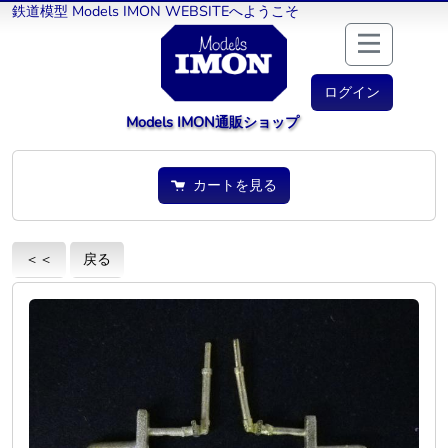
鉄道模型 Models IMON WEBSITEへようこそ
ログイン
Models IMON通販ショップ
カートを見る
＜＜
戻る