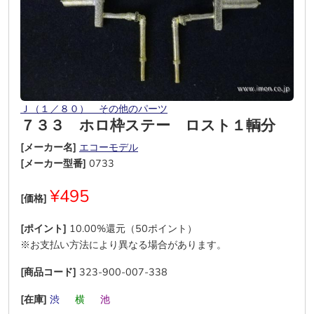
Ｊ（１／８０） その他のパーツ
７３３ ホロ枠ステー ロスト１輌分
[メーカー名]
エコーモデル
[メーカー型番]
0733
¥495
[価格]
[ポイント]
10.00%還元（50ポイント）
※お支払い方法により異なる場合があります。
[商品コード]
323-900-007-338
[在庫]
渋
―
横
―
池
―