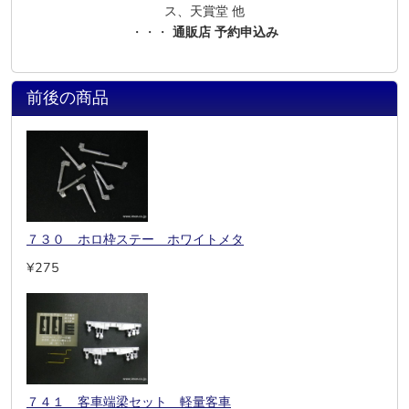
ス、天賞堂 他
・・・
通販店 予約申込み
前後の商品
７３０ ホロ枠ステー ホワイトメタ
¥275
７４１ 客車端梁セット 軽量客車