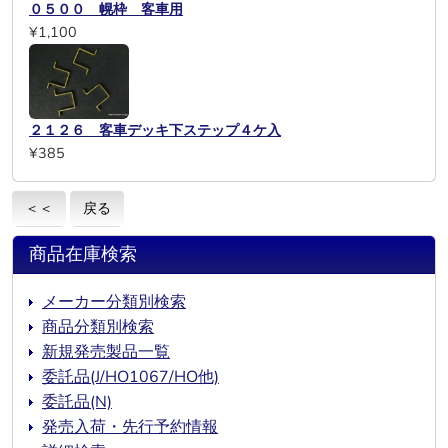
０５００ 幌枠 客車用
¥1,100
２１２６ 客車デッキ下ステップ４ケ入
¥385
＜＜
戻る
商品在庫検索
メーカー分類別検索
商品分類別検索
新規発売製品一覧
委託品(J/HO1067/HO他)
委託品(N)
発売入荷・先行予約情報