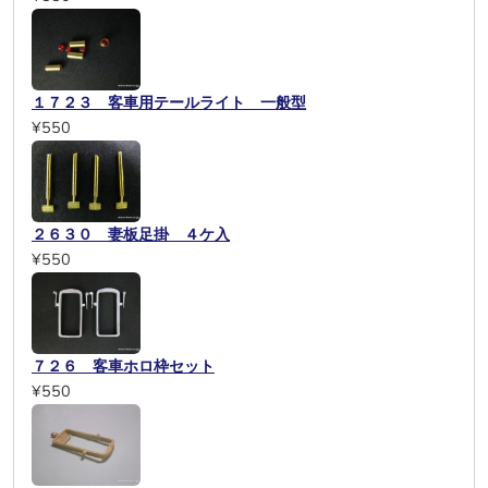
１７２３ 客車用テールライト 一般型
¥550
２６３０ 妻板足掛 ４ケ入
¥550
７２６ 客車ホロ枠セット
¥550