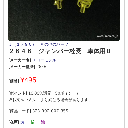
Ｊ（１／８０） その他のパーツ
２６４６ ジャンパー栓受 車体用Ｂ
[メーカー名]
エコーモデル
[メーカー型番]
2646
¥495
[価格]
[ポイント]
10.00%還元（50ポイント）
※お支払い方法により異なる場合があります。
[商品コード]
323-900-007-355
[在庫]
渋
―
横
―
池
―