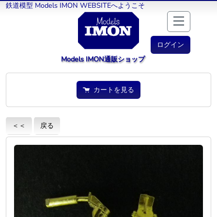
鉄道模型 Models IMON WEBSITEへようこそ
ログイン
Models IMON通販ショップ
カートを見る
＜＜
戻る