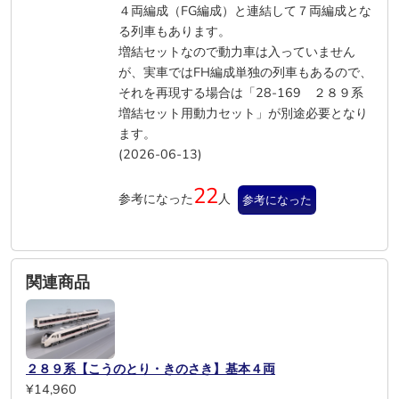
４両編成（FG編成）と連結して７両編成とな
る列車もあります。
増結セットなので動力車は入っていません
が、実車ではFH編成単独の列車もあるので、
それを再現する場合は「28-169 ２８９系
増結セット用動力セット」が別途必要となり
ます。
(2026-06-13)
22
参考になった
人
参考になった
関連商品
２８９系【こうのとり・きのさき】基本４両
¥14,960