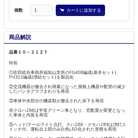
個数
カートに追加する
商品解説
品番１０－２１２７
特長
①吹田総合車両所福知山支所のFG408編成(基本セット)、
FH302編成(増結セット)を製品化
②交流機器が撤去され簡素になった屋根上機器や配管の減少
したパンタグラフまわりを再現
③車体中央部分の機器類が撤去された床下を再現
④クロハ288は半室グリーン車となり、窓配置が変更となっ
た車体と内装を再現
⑤ヘッド/テールライト点灯。クハ288・クモハ289は消灯ス
イッチ付。運転台上部のみ白色LED化された形態を再現