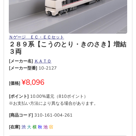
Ｎゲージ ＥＣ・ＥＣセット
２８９系【こうのとり・きのさき】増結
３両
[メーカー名]
ＫＡＴＯ
[メーカー型番]
10-2127
¥8,096
[価格]
[ポイント]
10.00%還元（810ポイント）
※お支払い方法により異なる場合があります。
[商品コード]
310-161-004-261
[在庫]
渋
大
横
秋
池
宿