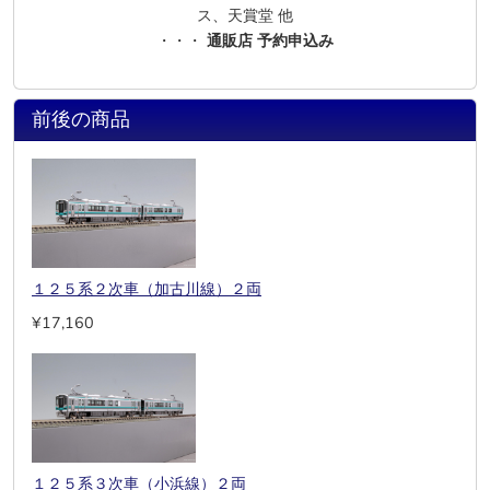
ス、天賞堂 他
・・・
通販店 予約申込み
前後の商品
１２５系２次車（加古川線）２両
¥17,160
１２５系３次車（小浜線）２両