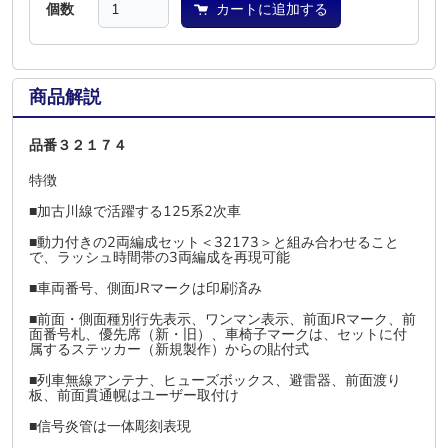
個数
カートに追加する
商品解説
品番３２１７４
特徴
■加古川線で活躍する125系2次車
■動力付きの2両編成セット＜32173＞と組み合わせること
で、ラッシュ時間帯の3両編成を再現可能
■車両番号、側面JRマークは印刷済み
■前面・側面種別行先表示、ワンマン表示、前面JRマーク、前
面番号札、優先席（新・旧）、車椅子マークは、セットに付
属するステッカー（新規製作）からの貼付式
■列車無線アンテナ、ヒューズボックス、避雷器、前面渡り
板、前面貫通幌はユーザー取付け
■信号炎管は一体彫刻表現