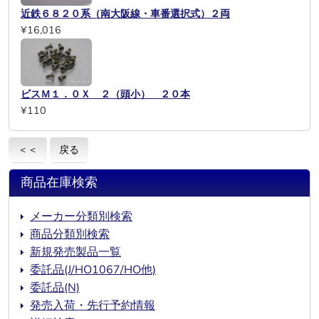
近鉄６８２０系（南大阪線・車番選択式）２両
¥16,016
ビスＭ１．０Ｘ ２（頭小） ２０本
¥110
＜＜
戻る
商品在庫検索
メーカー分類別検索
商品分類別検索
新規発売製品一覧
委託品(J/HO1067/HO他)
委託品(N)
発売入荷・先行予約情報