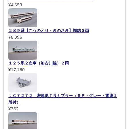
¥4,653
２８９系【こうのとり・きのさき】増結３両
¥8,096
１２５系２次車（加古川線）２両
¥17,160
ＪＣ７２７２ 密連形ＴＮカプラー（ＳＰ・グレー・電連１
段付）
¥352