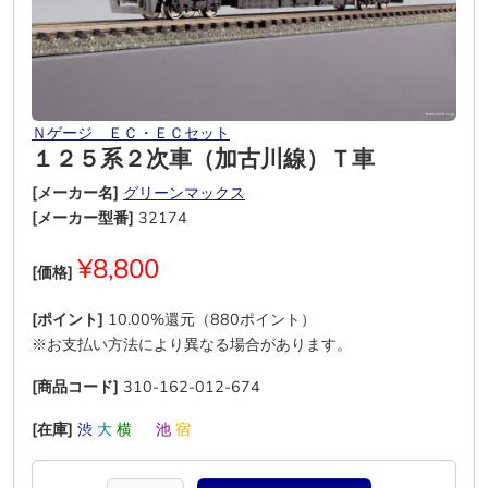
Ｎゲージ ＥＣ・ＥＣセット
１２５系２次車（加古川線）Ｔ車
[メーカー名]
グリーンマックス
[メーカー型番]
32174
¥8,800
[価格]
[ポイント]
10.00%還元（880ポイント）
※お支払い方法により異なる場合があります。
[商品コード]
310-162-012-674
[在庫]
渋
大
横
―
池
宿