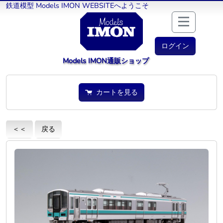
鉄道模型 Models IMON WEBSITEへようこそ
ログイン
Models IMON通販ショップ
カートを見る
＜＜
戻る