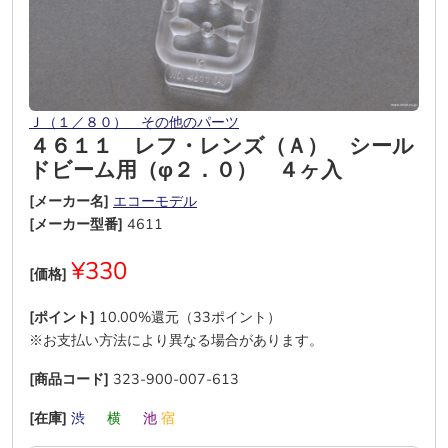
Ｊ（１／８０） その他のパーツ
４６１１ レフ・レンズ（Ａ） シール
ドビーム用（φ２．０） ４ヶ入
[メーカー名]
エコーモデル
[メーカー型番]
4611
¥330
[価格]
[ポイント]
10.00%還元（33ポイント）
※お支払い方法により異なる場合があります。
[商品コード]
323-900-007-613
[在庫]
渋
―
横
―
池
宿