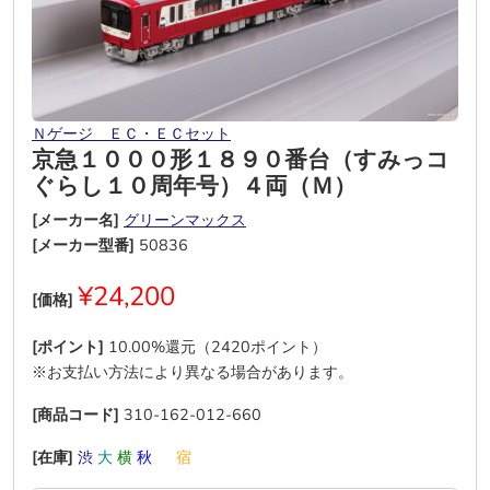
Ｎゲージ ＥＣ・ＥＣセット
京急１０００形１８９０番台（すみっコ
ぐらし１０周年号）４両（Ｍ）
[メーカー名]
グリーンマックス
[メーカー型番]
50836
¥24,200
[価格]
[ポイント]
10.00%還元（2420ポイント）
※お支払い方法により異なる場合があります。
[商品コード]
310-162-012-660
[在庫]
渋
大
横
秋
―
宿