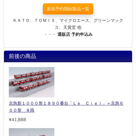
新規予約開始製品一覧
ＫＡＴＯ、ＴＯＭＩＸ、マイクロエース、グリーンマック
ス、天賞堂 他
・・・
通販店 予約申込み
前後の商品
京急新１０００形１８９０番台「Ｌｅ Ｃｉｅｌ」＋京急６
００形 ８両
¥41,888