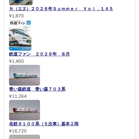
Ｎ（エヌ）２０２６年Ｓｕｍｍｅｒ Ｖｏｌ．１４５
¥1,870
鉄道ファン ２０２６年 ８月
¥1,400
青い森鉄道 青い森７０３系
¥11,264
名鉄９１００系（５次車）基本２両
¥16,720