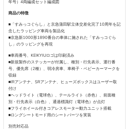
商品の特徴
■「すみっコぐらし」と京急蒲田駅立体交差化完了10周年を記
念したラッピング車両を製品化
■京急新1000形1890番台の車体に施された「すみっコぐら
し」のラッピングを再現
■車両番号、KEIKYIUロゴは印刷済み
■新規製作のステッカーが付属し、種別・行先表示、運行番
号、優先席（2種）、弱冷房車、車椅子・ベビーカーマークを
収録
■IRアンテナ、SRアンテナ、ヒューズボックスはユーザー取
付け
■ヘッドライト（電球色）、テールライト（赤色）、前面種
別・行先表示（白色）、通過標識灯（電球色）が点灯
■フライホイール付きコアレスモーター動力ユニット搭載
■ロングシートモード用のシートパーツを実装
別売対応品