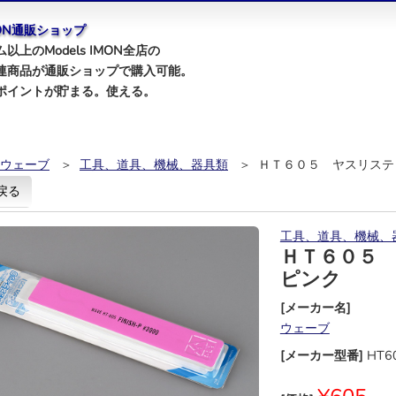
IMON通販ショップ
以上のModels IMON全店の
連商品が通販ショップで購入可能。
ポイントが貯まる。使える。
ウェーブ
＞
工具、道具、機械、器具類
＞ ＨＴ６０５ ヤスリステ
戻る
工具、道具、機械、
ＨＴ６０５
ピンク
[メーカー名]
ウェーブ
[メーカー型番]
HT6