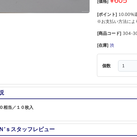
¥605
[価格]
[ポイント]
10.00
※お支払い方法によ
[商品コード]
304-3
[在庫]
渋
―
―
―
個数
説
０相当／１０枚入
Ｎ’ｓスタッフレビュー