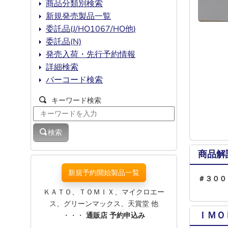
商品分類別検索
新規発売製品一覧
委託品(J/HO1067/HO他)
委託品(N)
発売入荷・先行予約情報
詳細検索
バーコード検索
キーワード検索
検索
商品解
新規予約開始製品一覧
＃３００
ＫＡＴＯ、ＴＯＭＩＸ、マイクロエー
ス、グリーンマックス、天賞堂 他
ＩＭＯ
・・・
通販店 予約申込み