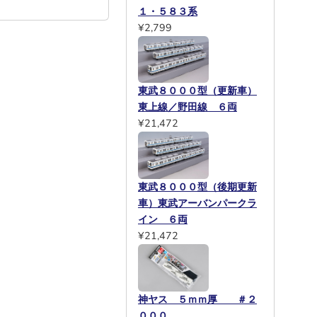
１・５８３系
¥2,799
東武８０００型（更新車）
東上線／野田線 ６両
¥21,472
東武８０００型（後期更新
車）東武アーバンパークラ
イン ６両
¥21,472
神ヤス ５ｍｍ厚 ＃２
０００