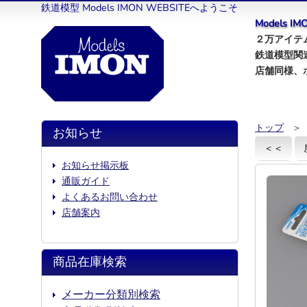
鉄道模型 Models IMON WEBSITEへようこそ
Models 
２万アイテム
鉄道模型関
店舗同様、
トップ
＞
お知らせ
＜＜
お知らせ掲示板
通販ガイド
よくあるお問い合わせ
店舗案内
商品在庫検索
メーカー分類別検索