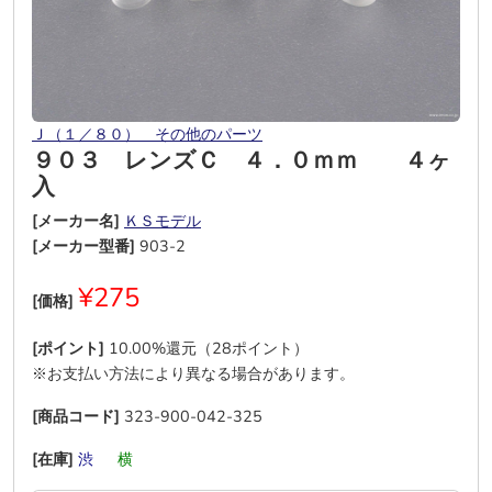
Ｊ（１／８０） その他のパーツ
９０３ レンズＣ ４．０ｍｍ ４ヶ
入
[メーカー名]
ＫＳモデル
[メーカー型番]
903-2
¥275
[価格]
[ポイント]
10.00%還元（28ポイント）
※お支払い方法により異なる場合があります。
[商品コード]
323-900-042-325
[在庫]
渋
―
横
―
―
―