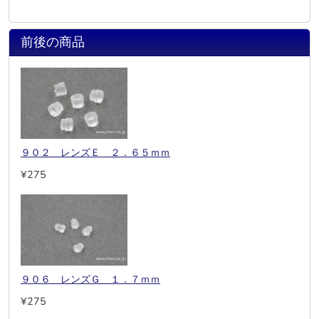
前後の商品
９０２ レンズＥ ２．６５ｍｍ
¥275
９０６ レンズＧ １．７ｍｍ
¥275