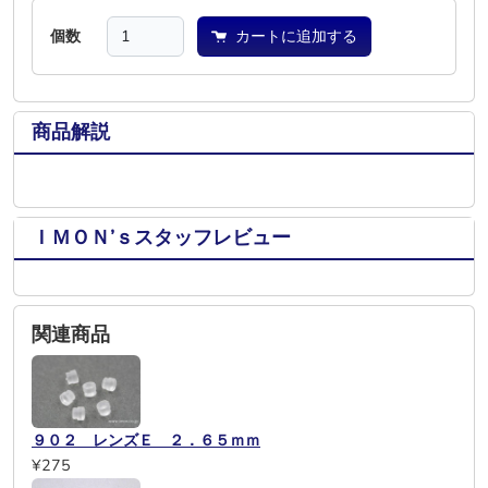
個数
カートに追加する
商品解説
ＩＭＯＮ’ｓスタッフレビュー
関連商品
９０２ レンズＥ ２．６５ｍｍ
¥275