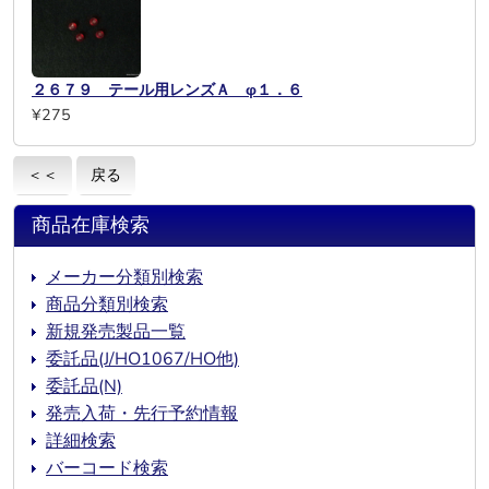
２６７９ テール用レンズＡ φ１．６
¥275
＜＜
戻る
商品在庫検索
メーカー分類別検索
商品分類別検索
新規発売製品一覧
委託品(J/HO1067/HO他)
委託品(N)
発売入荷・先行予約情報
詳細検索
バーコード検索