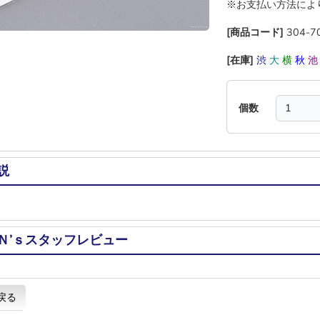
※お支払い方法によ
[商品コード]
304-7
[在庫]
渋
大
横
秋
個数
説
Ｎ’ｓスタッフレビュー
戻る