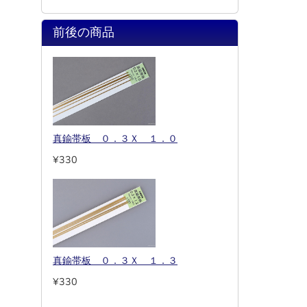
前後の商品
真鍮帯板 ０．３Ｘ １．０
¥330
真鍮帯板 ０．３Ｘ １．３
¥330