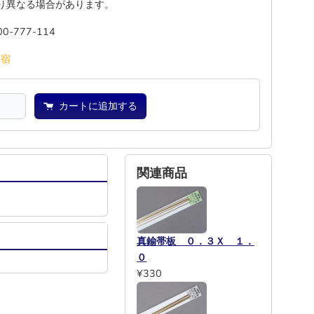
り異なる場合があります。
00-777-114
池
宿
カートに追加する
関連商品
真鍮帯板 ０．３Ｘ １．
０
¥330