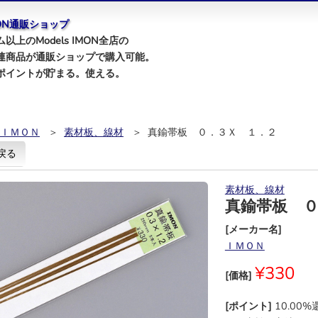
IMON通販ショップ
以上のModels IMON全店の
連商品が通販ショップで購入可能。
ポイントが貯まる。使える。
ＩＭＯＮ
＞
素材板、線材
＞ 真鍮帯板 ０．３Ｘ １．２
戻る
素材板、線材
真鍮帯板 
[メーカー名]
ＩＭＯＮ
¥330
[価格]
[ポイント]
10.00