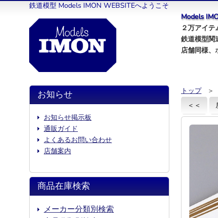
鉄道模型 Models IMON WEBSITEへようこそ
Models 
２万アイテム
鉄道模型関
店舗同様、
トップ
＞
お知らせ
＜＜
お知らせ掲示板
通販ガイド
よくあるお問い合わせ
店舗案内
商品在庫検索
メーカー分類別検索