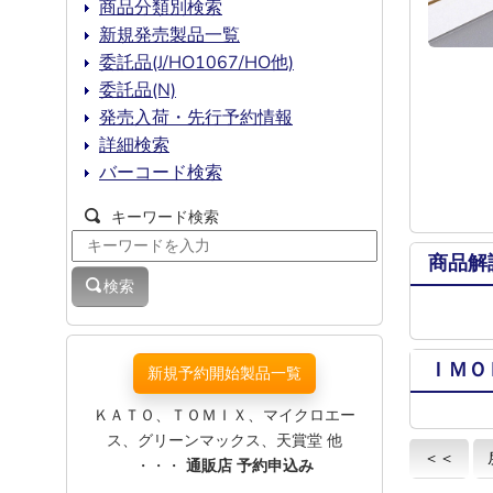
商品分類別検索
新規発売製品一覧
委託品(J/HO1067/HO他)
委託品(N)
発売入荷・先行予約情報
詳細検索
バーコード検索
キーワード検索
商品解
検索
ＩＭＯ
新規予約開始製品一覧
ＫＡＴＯ、ＴＯＭＩＸ、マイクロエー
ス、グリーンマックス、天賞堂 他
＜＜
・・・
通販店 予約申込み