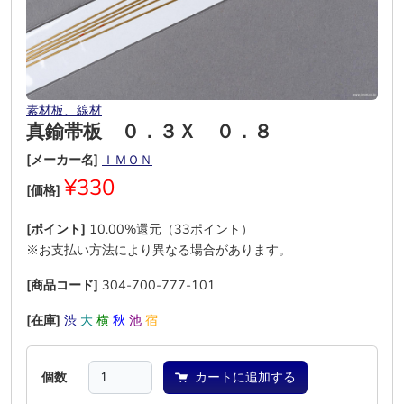
素材板、線材
真鍮帯板 ０．３Ｘ ０．８
[メーカー名]
ＩＭＯＮ
¥330
[価格]
[ポイント]
10.00%還元（33ポイント）
※お支払い方法により異なる場合があります。
[商品コード]
304-700-777-101
[在庫]
渋
大
横
秋
池
宿
個数
カートに追加する