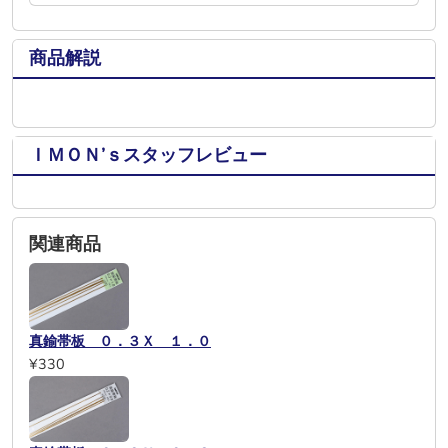
商品解説
ＩＭＯＮ’ｓスタッフレビュー
関連商品
真鍮帯板 ０．３Ｘ １．０
¥330