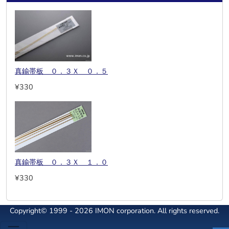
真鍮帯板 ０．３Ｘ ０．５
¥330
真鍮帯板 ０．３Ｘ １．０
¥330
Copyright© 1999 - 2026 IMON corporation. All rights reserved.