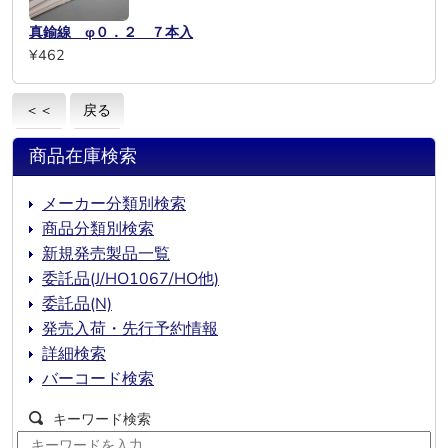
真鍮線 φ０．２ ７本入
¥462
＜＜
戻る
商品在庫検索
メーカー分類別検索
商品分類別検索
新規発売製品一覧
委託品(J/HO1067/HO他)
委託品(N)
発売入荷・先行予約情報
詳細検索
バーコード検索
キーワード検索