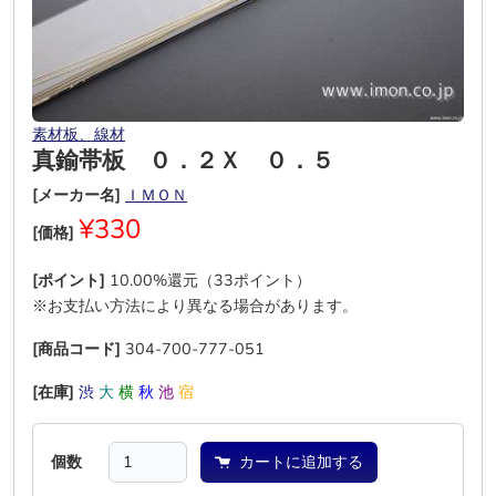
素材板、線材
真鍮帯板 ０．２Ｘ ０．５
[メーカー名]
ＩＭＯＮ
¥330
[価格]
[ポイント]
10.00%還元（33ポイント）
※お支払い方法により異なる場合があります。
[商品コード]
304-700-777-051
[在庫]
渋
大
横
秋
池
宿
個数
カートに追加する