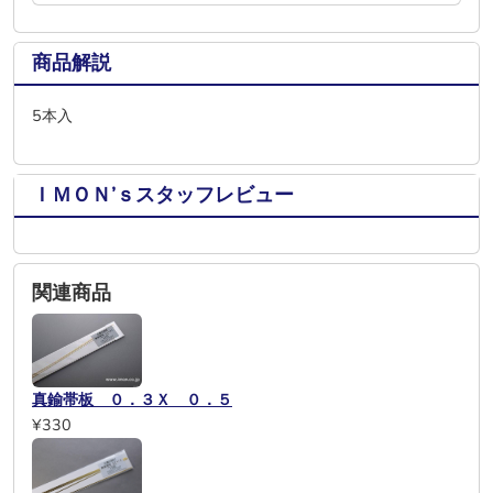
商品解説
5本入
ＩＭＯＮ’ｓスタッフレビュー
関連商品
真鍮帯板 ０．３Ｘ ０．５
¥330