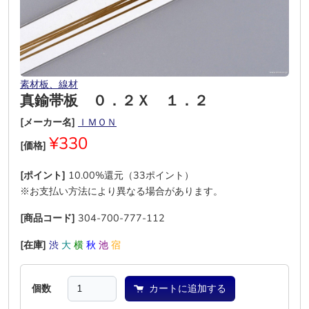
素材板、線材
真鍮帯板 ０．２Ｘ １．２
[メーカー名]
ＩＭＯＮ
¥330
[価格]
[ポイント]
10.00%還元（33ポイント）
※お支払い方法により異なる場合があります。
[商品コード]
304-700-777-112
[在庫]
渋
大
横
秋
池
宿
個数
カートに追加する