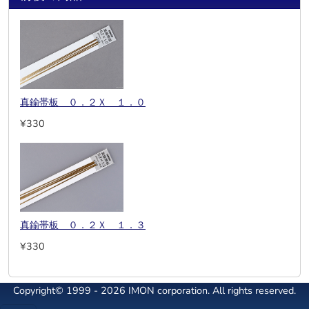
真鍮帯板 ０．２Ｘ １．０
¥330
真鍮帯板 ０．２Ｘ １．３
¥330
Copyright© 1999 - 2026 IMON corporation. All rights reserved.