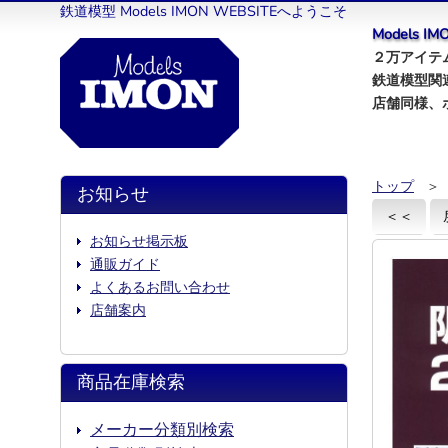
鉄道模型 Models IMON WEBSITEへようこそ
Models 
２万アイテム
鉄道模型関
店舗同様、
トップ
＞
お知らせ
＜＜
お知らせ掲示板
通販ガイド
よくあるお問い合わせ
店舗案内
商品在庫検索
メーカー分類別検索