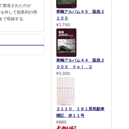
として製造されたのが
車輌アルバム４５ 阪急２
電装を外して他系列の増
１００
まで収録する。
¥2,750
車輌アルバム４４ 阪急２
０００ Ｖｏｌ．２
¥3,300
２１１０ １８１系気動車
標記 赤１１号
¥880