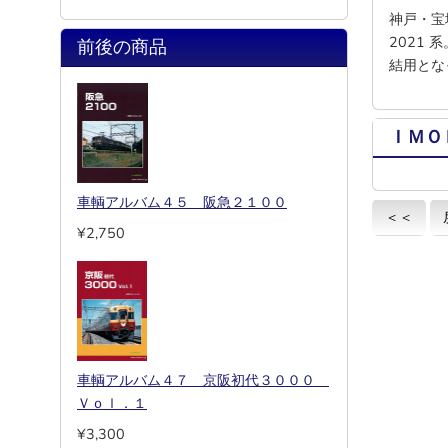
神戸・宝
2021
前後の商品
結用とな
ＩＭＯ
車輌アルバム４５ 阪急２１００
＜＜
¥2,750
車輌アルバム４７ 京阪初代３０００
Ｖｏｌ．１
¥3,300