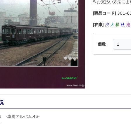
※お支払い方法によ
[商品コード]
301-6
[在庫]
渋
大
横
秋
個数
説
1 -車両アルバム.46-
6P