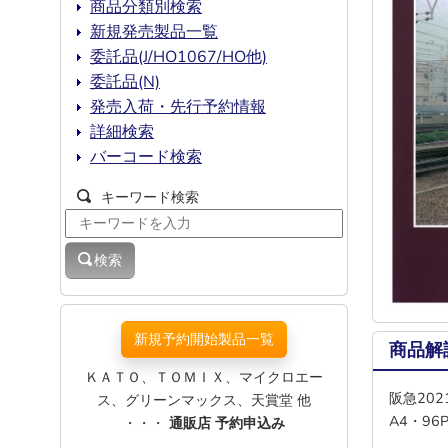
商品分類別検索
新規発売製品一覧
委託品(J/HO1067/HO他)
委託品(N)
発売入荷・先行予約情報
詳細検索
バーコード検索
キーワード検索
検索
新規予約開始製品一覧
商品解
ＫＡＴＯ、ＴＯＭＩＸ、マイクロエー
阪急202
ス、グリーンマックス、天賞堂 他
A4・9
・・・
通販店 予約申込み