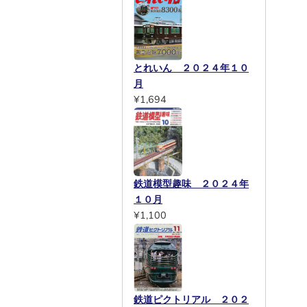
とれいん ２０２４年１０
月
¥1,694
鉄道模型趣味 ２０２４年
１０月
¥1,100
鉄道ピクトリアル ２０２