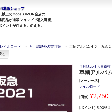
IMON通販ショップ
以上のModels IMON全店の
連商品が通販ショップで購入可能。
ポイントが貯まる。使える。
レイルロード
＞
月刊誌以外の書籍類
＞ 車輌アルバム４６ 阪急２
戻る
月刊誌以外の書籍類
車輌アルバ
[メーカー名]
レイルロード
¥2,750
[価格]
[ポイント]
5.00%