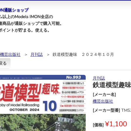
IMON通販ショップ
以上のModels IMON全店の
連商品が通販ショップで購入可能。
ポイントが貯まる。使える。
機芸出版社
＞
月刊誌
＞ 鉄道模型趣味 ２０２４年１０月
戻る
月刊誌
鉄道模型趣
[メーカー名]
機芸出版社
[メーカー型番]
TMS
¥1,100
[価格]