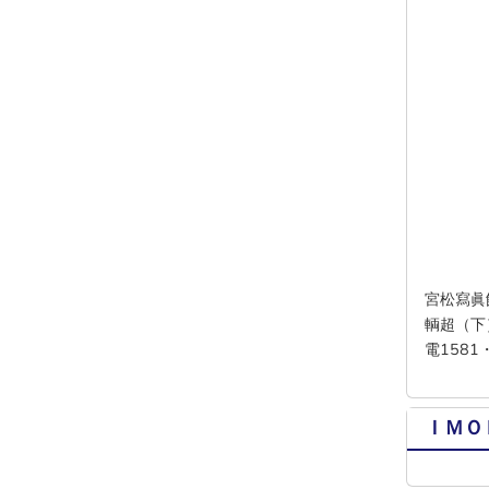
宮松寫眞
輌超（下
電158
ＩＭＯ