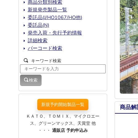
商品分類別検索
新規発売製品一覧
委託品(J/HO1067/HO他)
委託品(N)
発売入荷・先行予約情報
詳細検索
バーコード検索
キーワード検索
検索
新規予約開始製品一覧
商品解
ＫＡＴＯ、ＴＯＭＩＸ、マイクロエー
ス、グリーンマックス、天賞堂 他
・・・
通販店 予約申込み