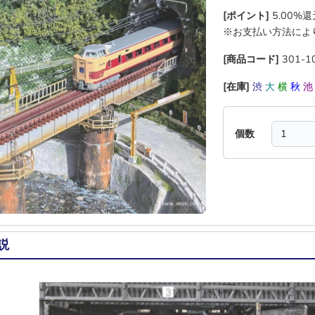
[ポイント]
5.00%
※お支払い方法によ
[商品コード]
301-1
[在庫]
渋
大
横
秋
個数
説