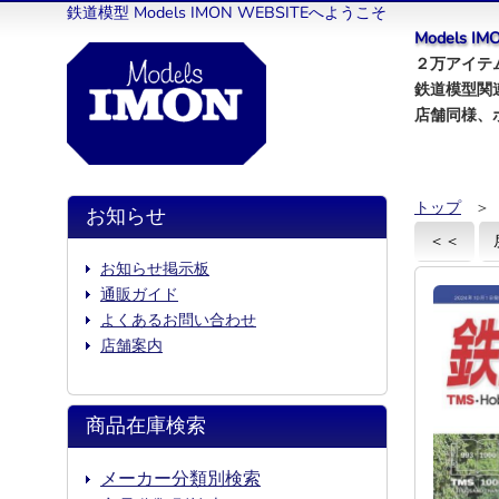
鉄道模型 Models IMON WEBSITEへようこそ
Models 
２万アイテム
鉄道模型関
店舗同様、
トップ
＞
お知らせ
＜＜
お知らせ掲示板
通販ガイド
よくあるお問い合わせ
店舗案内
商品在庫検索
メーカー分類別検索