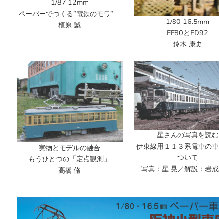
1/87 12mm
ペーパーでつくる”電鉄のモワ”
1/80 16.5mm
植原 誠
EF80とED92
鈴木 康史
星さんの写真を読む
伊東線用１１３系電車の車
実物とモデルの融合
ついて
もうひとつの「定点観測」
写真：星 晃／解説：岩成
高橋 脩