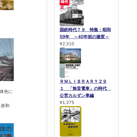
国鉄時代７９ 特集：昭和
59年 ～40年前の激変～
¥2,310
ＲＭＬＩＢＲＡＲＹ２９
１ 「無音電車」の時代
体色に
公営カルダン車編
¥1,375
 政和