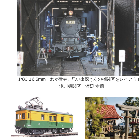
1/80 16.5mm わが青春、思い出深きあの機関区をレイアウ
滝川機関区 渡辺 幸爾