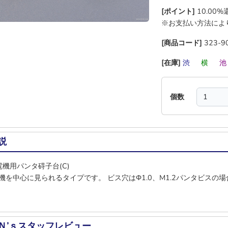
[ポイント]
10.00
※お支払い方法によ
[商品コード]
323-9
[在庫]
渋
―
横
―
個数
説
電機用パンタ碍子台(C)
機を中心に見られるタイプです。 ビス穴はΦ1.0、M1.2パンタビスの
Ｎ’ｓスタッフレビュー