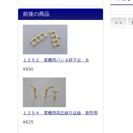
前後の商品
＜＜
１２５２ 電機用パンタ碍子台 Ｂ
¥990
１２５４ 電機用高圧線引込線 新型用
¥825