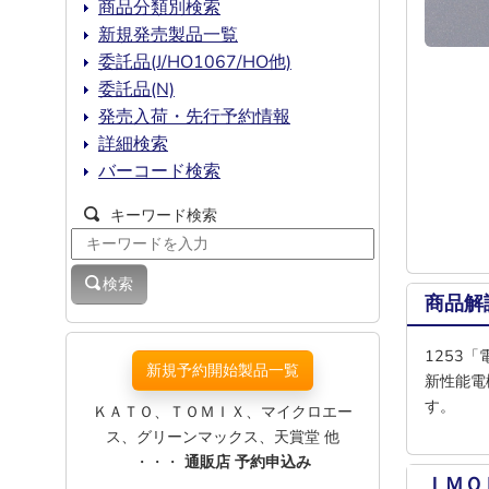
商品分類別検索
新規発売製品一覧
委託品(J/HO1067/HO他)
委託品(N)
発売入荷・先行予約情報
詳細検索
バーコード検索
キーワード検索
検索
商品解
1253「
新規予約開始製品一覧
新性能電
す。
ＫＡＴＯ、ＴＯＭＩＸ、マイクロエー
ス、グリーンマックス、天賞堂 他
・・・
通販店 予約申込み
ＩＭＯ