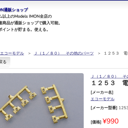
IMON通販ショップ
以上のModels IMON全店の
連商品が通販ショップで購入可能。
ポイントが貯まる。使える。
エコーモデル
＞
Ｊ（１／８０） その他のパーツ
＞ １２５３ 電
戻る
Ｊ（１／８０） そ
１２５３ 
[メーカー名]
エコーモデル
[メーカー型番]
125
¥990
[価格]