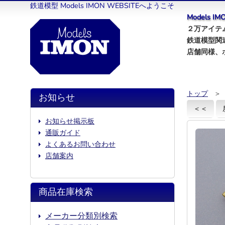
鉄道模型 Models IMON WEBSITEへようこそ
Models 
２万アイテム
鉄道模型関
店舗同様、
トップ
＞
お知らせ
＜＜
お知らせ掲示板
通販ガイド
よくあるお問い合わせ
店舗案内
商品在庫検索
メーカー分類別検索