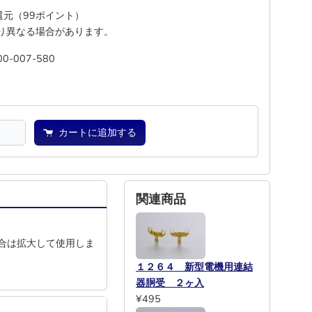
%還元（99ポイント）
り異なる場合があります。
00-007-580
池
―
カートに追加する
関連商品
場合は拡大して使用しま
１２６４ 新型電機用連結
器胴受 ２ヶ入
¥495