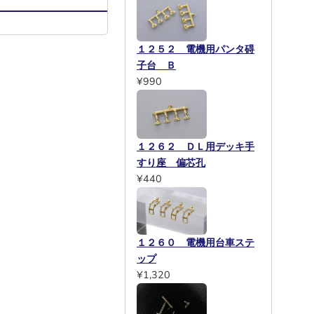
１２５２ 電機用パンタ碍
子台 Ｂ
¥990
１２６２ ＤＬ用デッキ手
すり座 偏芯孔
¥440
１２６０ 電機用台車ステ
ップ
¥1,320