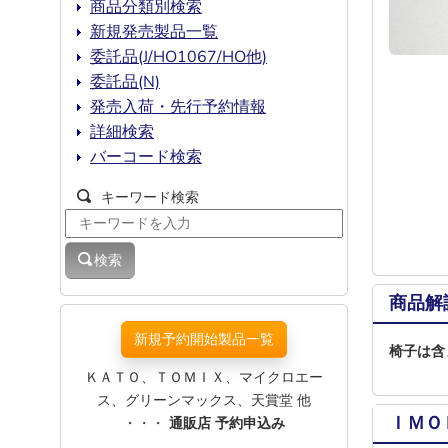
商品分類別検索
新規発売製品一覧
委託品(J/HO1067/HO他)
委託品(N)
発売入荷・先行予約情報
詳細検索
バーコード検索
キーワード検索
検索
商品解
新規予約開始製品一覧
椅子は含
ＫＡＴＯ、ＴＯＭＩＸ、マイクロエー
ス、グリーンマックス、天賞堂 他
ＩＭＯ
・・・
通販店 予約申込み