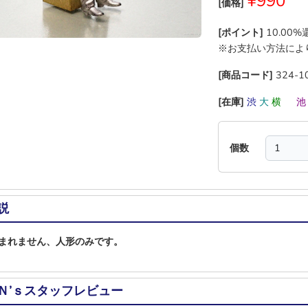
¥990
[価格]
[ポイント]
10.00
※お支払い方法によ
[商品コード]
324-1
[在庫]
渋
大
横
―
個数
説
まれません、人形のみです。
Ｎ’ｓスタッフレビュー