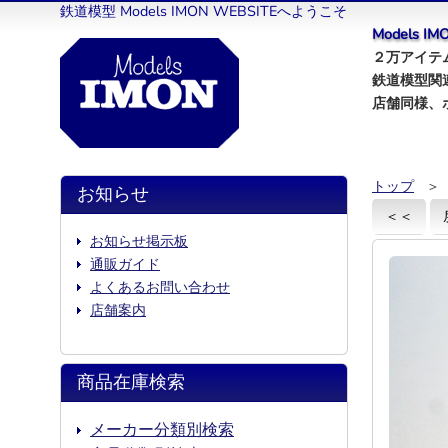
鉄道模型 Models IMON WEBSITEへようこそ
Models 
２万アイテム
鉄道模型関
店舗同様、
トップ
＞
お知らせ
＜＜
お知らせ掲示板
通販ガイド
よくあるお問い合わせ
店舗案内
商品在庫検索
メーカー分類別検索