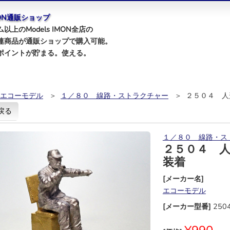
IMON通販ショップ
以上のModels IMON全店の
連商品が通販ショップで購入可能。
ポイントが貯まる。使える。
エコーモデル
＞
１／８０ 線路・ストラクチャー
＞ ２５０４ 人
戻る
１／８０ 線路・ス
２５０４ 人
装着
[メーカー名]
エコーモデル
[メーカー型番]
250