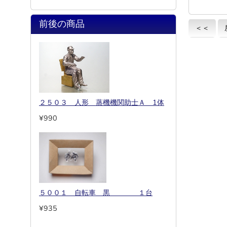
前後の商品
＜＜
２５０３ 人形 蒸機機関助士Ａ 1体
¥990
５００１ 自転車 黒 １台
¥935