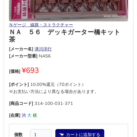
Ｎゲージ 線路・ストラクチャー
ＮＡ ５６ デッキガーター橋キット
茶
[メーカー名]
津川洋行
[メーカー型番]
NA56
¥693
[価格]
[ポイント]
10.00%還元（70ポイント）
※お支払い方法により異なる場合があります。
[商品コード]
314-100-031-371
[在庫]
渋
大
横
―
―
―
個数
カートに追加する