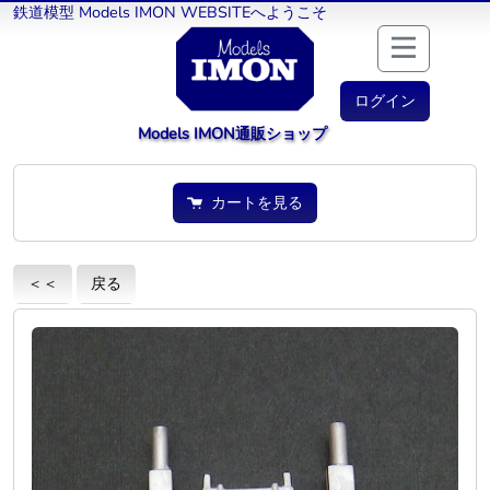
鉄道模型 Models IMON WEBSITEへようこそ
ログイン
Models IMON通販ショップ
カートを見る
＜＜
戻る