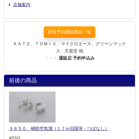
店舗案内
新規予約開始製品一覧
ＫＡＴＯ、ＴＯＭＩＸ、マイクロエース、グリーンマック
ス、天賞堂 他
・・・
通販店 予約申込み
前後の商品
３６５０ 補助空気溜（１７ｍ旧国等・つばなし）
¥550