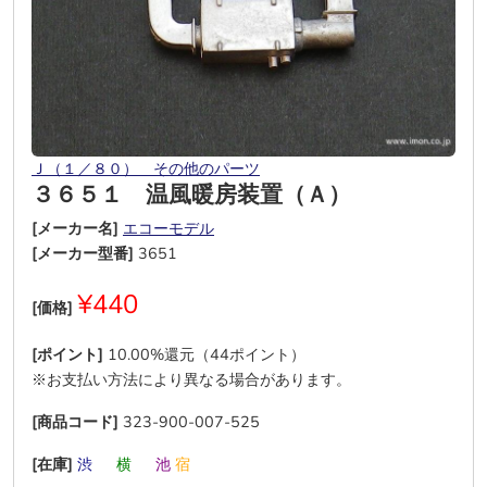
Ｊ（１／８０） その他のパーツ
３６５１ 温風暖房装置（Ａ）
[メーカー名]
エコーモデル
[メーカー型番]
3651
¥440
[価格]
[ポイント]
10.00%還元（44ポイント）
※お支払い方法により異なる場合があります。
[商品コード]
323-900-007-525
[在庫]
渋
―
横
―
池
宿