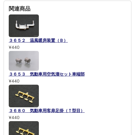
関連商品
３６５２ 温風暖房装置（Ｂ）
¥440
３６５３ 気動車用空気溜セット車端部
¥440
３６８０ 気動車用客扉足掛（Ｔ型目）
¥440