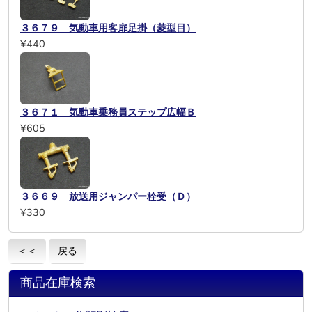
３６７９ 気動車用客扉足掛（菱型目）
¥440
３６７１ 気動車乗務員ステップ広幅Ｂ
¥605
３６６９ 放送用ジャンパー栓受（Ｄ）
¥330
＜＜
戻る
商品在庫検索