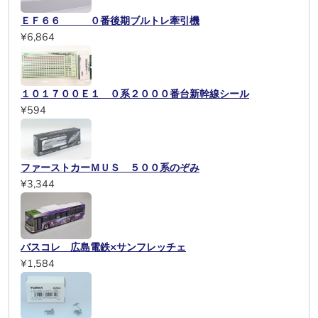
ＥＦ６６ ０番後期ブルトレ牽引機
¥6,864
１０１７００Ｅ１ ０系２０００番台新幹線シール
¥594
ファーストカーＭＵＳ ５００系のぞみ
¥3,344
バスコレ 広島電鉄×サンフレッチェ
¥1,584