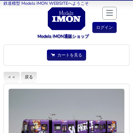
鉄道模型 Models IMON WEBSITEへようこそ
ログイン
Models IMON通販ショップ
カートを見る
＜＜
戻る