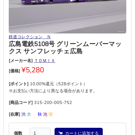
鉄道コレクション Ｎ
広島電鉄5108号 グリーンムーバーマッ
クス サンフレッチェ広島
[メーカー名]
ＴＯＭＩＸ
¥5,280
[価格]
[ポイント]
10.00%還元（528ポイント）
※お支払い方法により異なる場合があります。
[商品コード]
315-200-005-752
[在庫]
渋
大
―
秋
池
宿
個数
カートに追加する