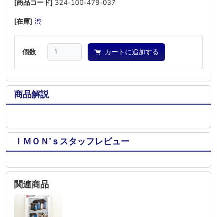
[商品コード]
324-100-479-037
[在庫]
渋
―
―
―
―
―
個数
カートに追加する
商品解説
ＩＭＯＮ’ｓスタッフレビュー
関連商品