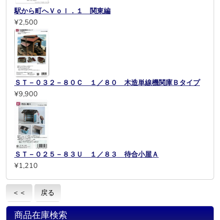
駅から町へＶｏｌ．１ 関東編
¥2,500
ＳＴ－０３２－８０Ｃ １／８０ 木造単線機関庫Ｂタイプ
¥9,900
ＳＴ－０２５－８３Ｕ １／８３ 待合小屋Ａ
¥1,210
＜＜
戻る
商品在庫検索