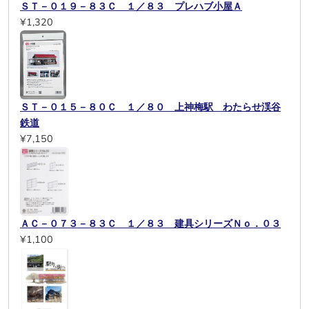
ＳＴ－０１９－８３Ｃ １／８３ プレハブ小屋Ａ
¥1,320
ＳＴ－０１５－８０Ｃ １／８０ 上神梅駅 わたらせ渓谷
鉄道
¥7,150
ＡＣ－０７３－８３Ｃ １／８３ 建具シリーズＮｏ．０３
¥1,100