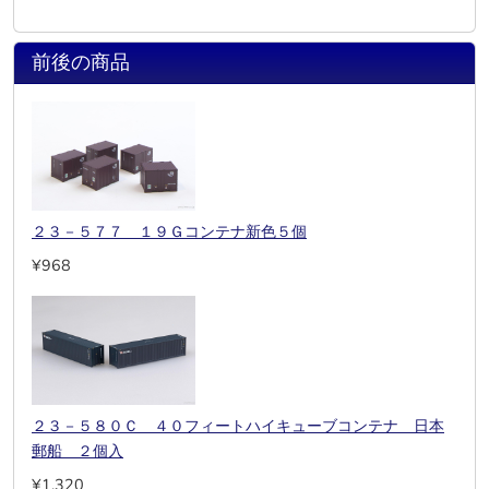
前後の商品
２３－５７７ １９Ｇコンテナ新色５個
¥968
２３－５８０Ｃ ４０フィートハイキューブコンテナ 日本
郵船 ２個入
¥1,320