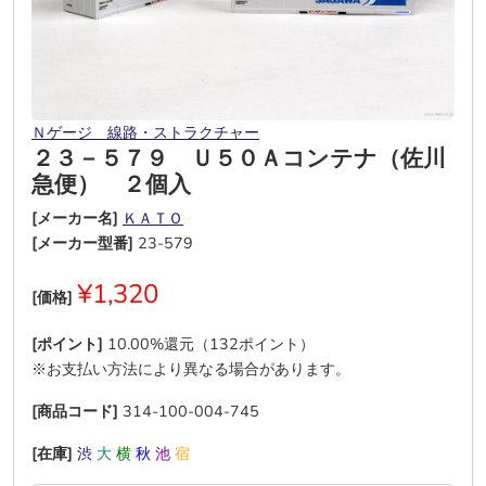
Ｎゲージ 線路・ストラクチャー
２３－５７９ Ｕ５０Ａコンテナ（佐川
急便） ２個入
[メーカー名]
ＫＡＴＯ
[メーカー型番]
23-579
¥1,320
[価格]
[ポイント]
10.00%還元（132ポイント）
※お支払い方法により異なる場合があります。
[商品コード]
314-100-004-745
[在庫]
渋
大
横
秋
池
宿