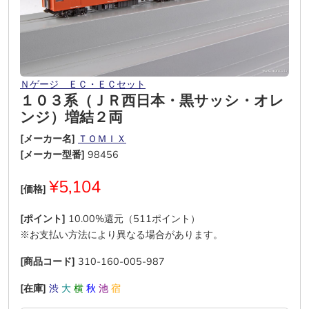
Ｎゲージ ＥＣ・ＥＣセット
１０３系（ＪＲ西日本・黒サッシ・オレ
ンジ）増結２両
[メーカー名]
ＴＯＭＩＸ
[メーカー型番]
98456
¥5,104
[価格]
[ポイント]
10.00%還元（511ポイント）
※お支払い方法により異なる場合があります。
[商品コード]
310-160-005-987
[在庫]
渋
大
横
秋
池
宿