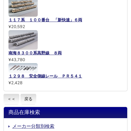
１１７系 １００番台 「新快速」６両
¥20,592
南海８３００系高野線 ８両
¥43,780
１２９８ 安全側線レール ＰＲ５４１
¥2,428
＜＜
戻る
商品在庫検索
メーカー分類別検索