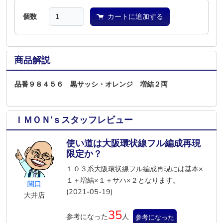
個数
カートに追加する
商品解説
品番９８４５６ 黒サッシ・オレンジ 増結２両
ＩＭＯＮ’ｓスタッフレビュー
使い道は大阪環状線フル編成再現
限定か？
１０３系大阪環状線フル編成再現には基本×
１＋増結×１＋サハ×２となります。
関口
(2021-05-19)
大井店
35
参考になった
人
参考になった