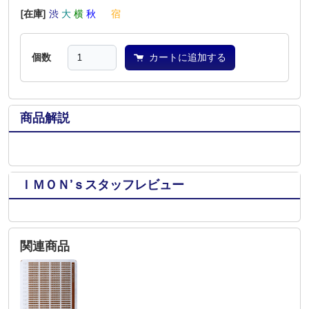
[在庫]
渋
大
横
秋
―
宿
個数
カートに追加する
商品解説
ＩＭＯＮ’ｓスタッフレビュー
関連商品