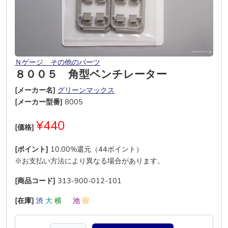
Ｎゲージ その他のパーツ
８００５ 角型ベンチレーター
[メーカー名]
グリーンマックス
[メーカー型番]
8005
¥440
[価格]
[ポイント]
10.00%還元（44ポイント）
※お支払い方法により異なる場合があります。
[商品コード]
313-900-012-101
[在庫]
渋
大
横
―
池
宿