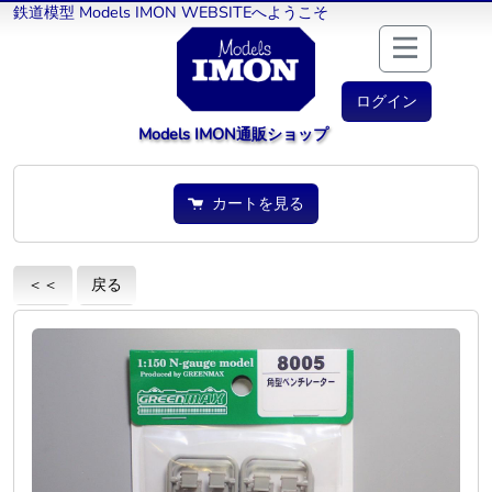
鉄道模型 Models IMON WEBSITEへようこそ
ログイン
Models IMON通販ショップ
カートを見る
＜＜
戻る