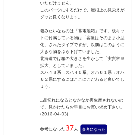
いただけません。
このパーツにするだけで、屋根上の見栄えが
グッと良くなります。
箱みたいなものは「蓄電池箱」です。板キッ
トに付属している物は「容量はそのまま小型
化」されたタイプですが、以前はこのように
大きな物をぶら下げていました。
北海道では箱の大きさを生かして「実質容量
拡大」としていました。
スハ４３系→スハ４５系、オハ６１系→オハ
６２系にするにはここにこだわると良いでし
ょう。
…品切れになるとなかなか再生産されないの
で、見かけたらお早目にお買い求め下さい。
(2016-04-03)
37
参考になった
人
参考になった