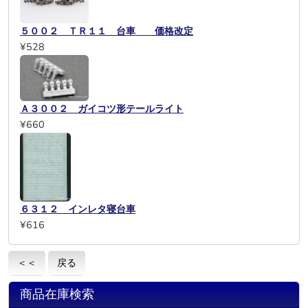
５００２ ＴＲ１１ 台車 価格改定
¥528
Ａ３００２ ガイコツ形テールライト
¥660
６３１２ インレタ寝台車
¥616
＜＜
戻る
商品在庫検索