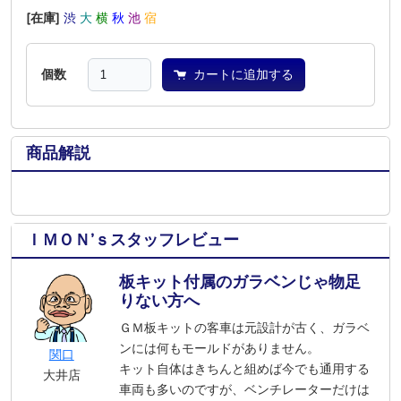
[在庫]
渋
大
横
秋
池
宿
個数
カートに追加する
商品解説
ＩＭＯＮ’ｓスタッフレビュー
板キット付属のガラベンじゃ物足
りない方へ
ＧＭ板キットの客車は元設計が古く、ガラベ
ンには何もモールドがありません。
関口
キット自体はきちんと組めば今でも通用する
大井店
車両も多いのですが、ベンチレーターだけは