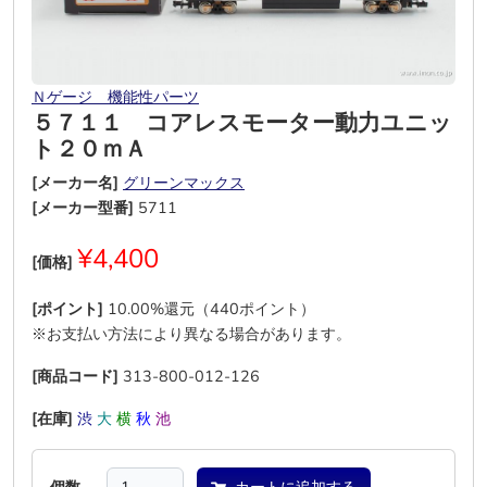
Ｎゲージ 機能性パーツ
５７１１ コアレスモーター動力ユニッ
ト２０ｍＡ
[メーカー名]
グリーンマックス
[メーカー型番]
5711
¥4,400
[価格]
[ポイント]
10.00%還元（440ポイント）
※お支払い方法により異なる場合があります。
[商品コード]
313-800-012-126
[在庫]
渋
大
横
秋
池
―