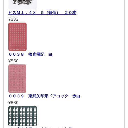
ビスＭ１．４Ｘ ５（頭低） ２０本
¥132
００３８ 検査標記 白
¥550
００３９ 東武矢印形ドアコック 赤白
¥880