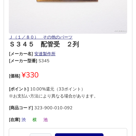
Ｊ（１／８０） その他のパーツ
Ｓ３４５ 配管受 ２列
[メーカー名]
安達製作所
[メーカー型番]
S345
¥330
[価格]
[ポイント]
10.00%還元（33ポイント）
※お支払い方法により異なる場合があります。
[商品コード]
323-900-010-092
[在庫]
渋
―
横
―
池
―