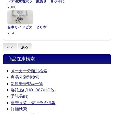
ドア注意表示５ 東急Ｂ ８０年代
¥880
台車サイドビス ２０本
¥143
＜＜
戻る
商品在庫検索
メーカー分類別検索
商品分類別検索
新規発売製品一覧
委託品(J/HO1067/HO他)
委託品(N)
発売入荷・先行予約情報
詳細検索