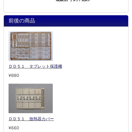
前後の商品
ＤＤ５１ タブレット保護柵
¥880
ＤＤ５１ 放熱器カバー
¥660