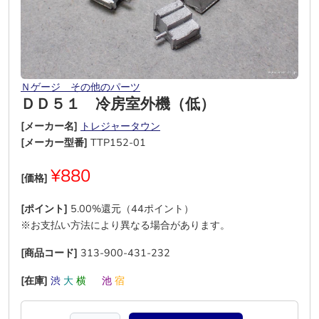
Ｎゲージ その他のパーツ
ＤＤ５１ 冷房室外機（低）
[メーカー名]
トレジャータウン
[メーカー型番]
TTP152-01
¥880
[価格]
[ポイント]
5.00%還元（44ポイント）
※お支払い方法により異なる場合があります。
[商品コード]
313-900-431-232
[在庫]
渋
大
横
―
池
宿