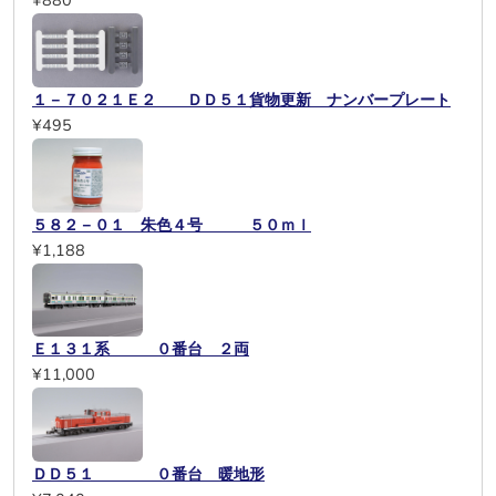
¥880
１－７０２１Ｅ２ ＤＤ５１貨物更新 ナンバープレート
¥495
５８２－０１ 朱色４号 ５０ｍｌ
¥1,188
Ｅ１３１系 ０番台 ２両
¥11,000
ＤＤ５１ ０番台 暖地形