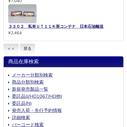
¥7,040
３３０２ 私有ＵＴ１１Ｋ形コンテナ 日本石油輸送
¥2,464
＜＜
戻る
商品在庫検索
メーカー分類別検索
商品分類別検索
新規発売製品一覧
委託品(J/HO1067/HO他)
委託品(N)
発売入荷・先行予約情報
詳細検索
バーコード検索