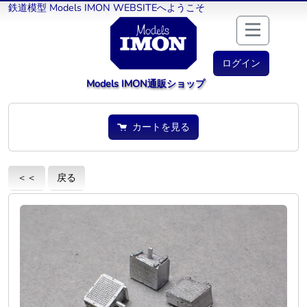
鉄道模型 Models IMON WEBSITEへようこそ
ログイン
Models IMON通販ショップ
カートを見る
＜＜
戻る