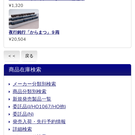
¥1,320
夜行鈍行「からまつ」９両
¥20,504
＜＜
戻る
商品在庫検索
メーカー分類別検索
商品分類別検索
新規発売製品一覧
委託品(J/HO1067/HO他)
委託品(N)
発売入荷・先行予約情報
詳細検索