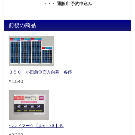
・・・
通販店 予約申込み
前後の商品
３５０ 小田急側面方向幕 各停
¥1,540
ヘッドマーク【あかつき】Ｂ