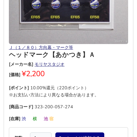
Ｊ（１／８０）方向幕・マーク等
ヘッドマーク【あかつき】Ａ
[メーカー名]
モリヤスタジオ
¥2,200
[価格]
[ポイント]
10.00%還元（220ポイント）
※お支払い方法により異なる場合があります。
[商品コード]
323-200-057-274
[在庫]
渋
―
横
―
池
宿