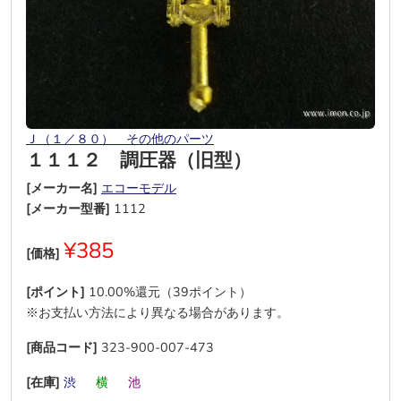
Ｊ（１／８０） その他のパーツ
１１１２ 調圧器（旧型）
[メーカー名]
エコーモデル
[メーカー型番]
1112
¥385
[価格]
[ポイント]
10.00%還元（39ポイント）
※お支払い方法により異なる場合があります。
[商品コード]
323-900-007-473
[在庫]
渋
―
横
―
池
―