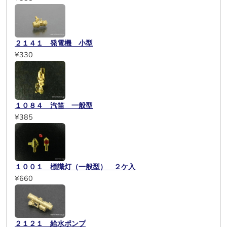
２１４１ 発電機 小型
¥330
１０８４ 汽笛 一般型
¥385
１００１ 標識灯（一般型） ２ケ入
¥660
２１２１ 給水ポンプ