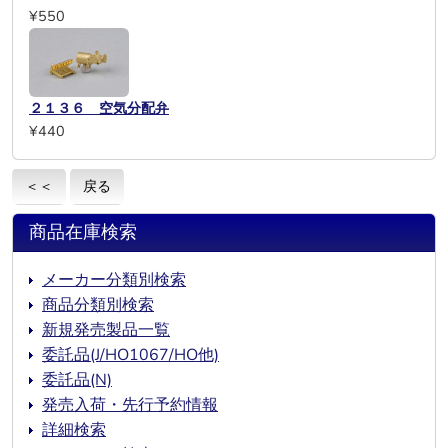
¥550
２１３６ 空気分配弁
¥440
＜＜
戻る
商品在庫検索
メーカー分類別検索
商品分類別検索
新規発売製品一覧
委託品(J/HO1067/HO他)
委託品(N)
発売入荷・先行予約情報
詳細検索