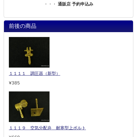
・・・
通販店 予約申込み
前後の商品
１１１１ 調圧器（新型）
¥385
１１１９ 空気分配弁 耐寒型上ボルト